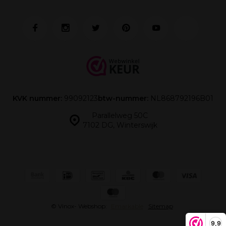
KVK nummer:
99092123
btw-nummer:
NL868792196B01
Parallelweg 50C
7102 DG, Winterswijk
© Vinox
- Webshop:
Emarkable
Sitemap
9,9