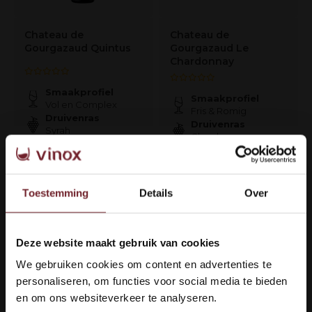
Chateau de
Chateau de
Gourgazaud Quintus
Gourgazaud Le
Chardonnay
Smaakprofiel
Smaakprofiel
Vol en Complex
Fris & Romig
Druivenras
Druivenras
Syrah
Chardonnay
€25,95
€10,95
€20,95
€9,25
Toestemming
Details
Over
Op voorraad
Niet op voorraad
Deze website maakt gebruik van cookies
Welkom bij Vinox Wijnen!
OP=OP
OP=OP
We gebruiken cookies om content en advertenties te
Ben je ouder dan 18 jaar?
personaliseren, om functies voor social media te bieden
en om ons websiteverkeer te analyseren.