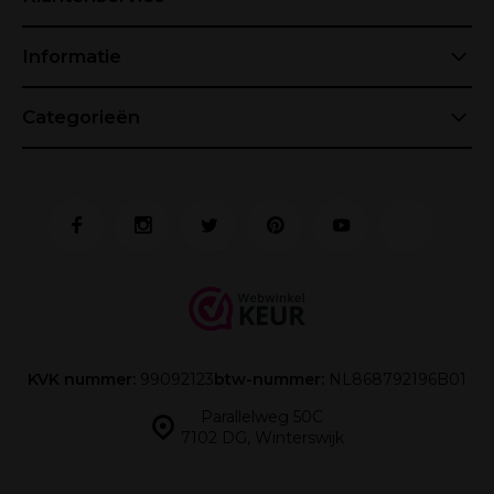
Informatie
Categorieën
KVK nummer:
99092123
btw-nummer:
NL868792196B01
Parallelweg 50C
7102 DG, Winterswijk