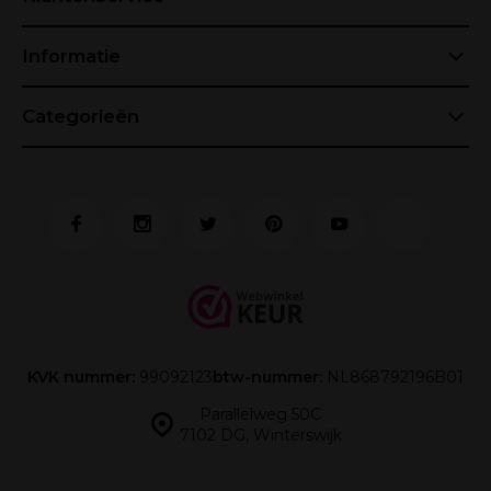
Informatie
Categorieën
KVK nummer:
99092123
btw-nummer:
NL868792196B01
Parallelweg 50C
7102 DG, Winterswijk