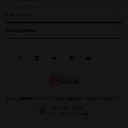
Informatie
Categorieën
KVK nummer:
99092123
btw-nummer:
NL868792196B01
Parallelweg 50C
7102 DG, Winterswijk