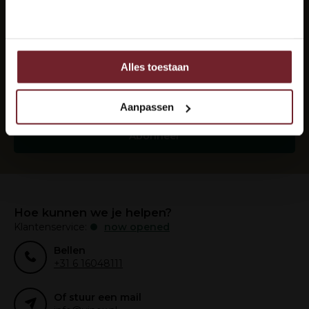
Nee
Elke maand de beste wijnen in je mail?
Abonneer je op onze nieuwsbrief om op de hoogte
te blijven.
Alles toestaan
Ook delen we informatie over uw gebruik van onze site
met onze partners voor social media, adverteren en
analyse.
Aanpassen
Deze partners kunnen deze gegevens combineren met
andere informatie die u aan ze heeft verstrekt of die ze
Abonneer
hebben verzameld op basis van uw gebruik van hun
services.
Hoe kunnen we je helpen?
Klantenservice:
now opened
Bellen
+31 6 16048111
Of stuur een mail