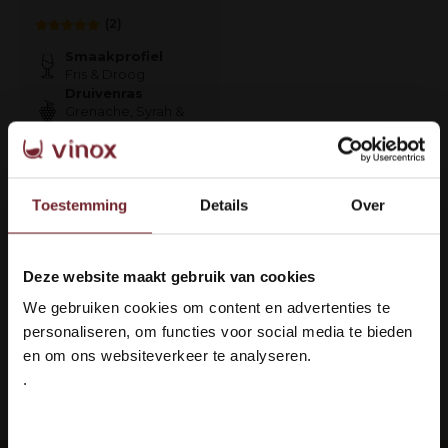
(2)
Smaakprofiel
Fris & Droog
Druivenras
Grenache, Syrah &
Cinsault
€32,95
Toestemming
Details
Over
Op voorraad
Deze website maakt gebruik van cookies
Welkom bij Vinox Wijnen!
1
We gebruiken cookies om content en advertenties te
Ben je ouder dan 18 jaar?
personaliseren, om functies voor social media te bieden
Pagina 1 van 1
en om ons websiteverkeer te analyseren.
.
Ja ik ben 18 jaar of ouder
ing: 100% veilig & in orde
Languedoc 