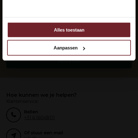
Nee
Elke maand de beste wijnen in je mail?
Abonneer je op onze nieuwsbrief om op de hoogte
te blijven.
Alles toestaan
Ook delen we informatie over uw gebruik van onze site
met onze partners voor social media, adverteren en
analyse.
Aanpassen
Deze partners kunnen deze gegevens combineren met
andere informatie die u aan ze heeft verstrekt of die ze
Abonneer
hebben verzameld op basis van uw gebruik van hun
services.
Hoe kunnen we je helpen?
Klantenservice:
Bellen
+31 6 16048111
Of stuur een mail