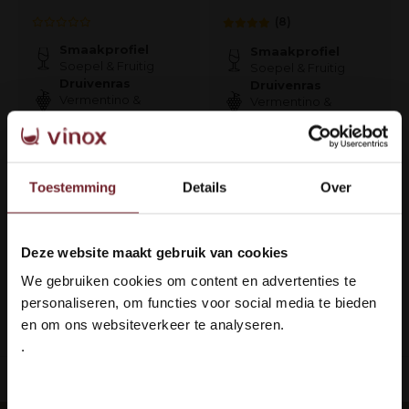
(8)
Smaakprofiel
Smaakprofiel
Soepel & Fruitig
Soepel & Fruitig
Druivenras
Druivenras
Vermentino &
Vermentino &
Colombard
Colombard
€6,90
€30,95
Toestemming
Details
Over
Op voorraad
Op voorraad
Deze website maakt gebruik van cookies
Welkom bij Vinox Wijnen!
1
We gebruiken cookies om content en advertenties te
Ben je ouder dan 18 jaar?
personaliseren, om functies voor social media te bieden
Pagina 1 van 1
en om ons websiteverkeer te analyseren.
.
Ja ik ben 18 jaar of ouder
ing: 100% veilig & in orde
Languedoc 