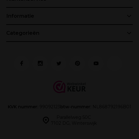
Informatie
Categorieën
KVK nummer:
99092123
btw-nummer:
NL868792196B01
Parallelweg 50C
7102 DG, Winterswijk