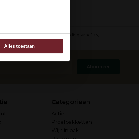
ee
in pak)
Gratis verzending vanaf 75,-
Alles toestaan
 adverteren en analyse.
rstrekt of die ze hebben
Abonneer
tie
Categorieën
unt
Actie
x
Proefpakketten
Wijn in pak
Rode wijn