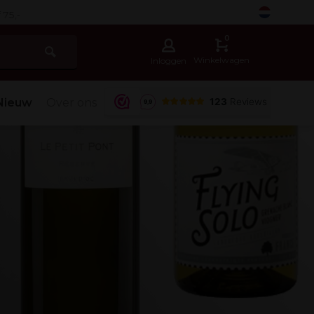
-
0
Winkelwagen
Inloggen
Nieuw
Over ons