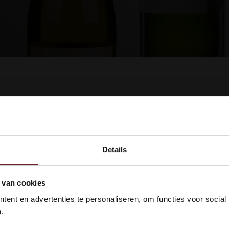
ucten gevonden!...
Details
kom bij Vinox Wijnen! Ben je ou
 van cookies
 18 jaar?
ent en advertenties te personaliseren, om functies voor social
.