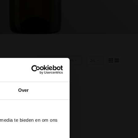
Over
der
 media te bieden en om ons