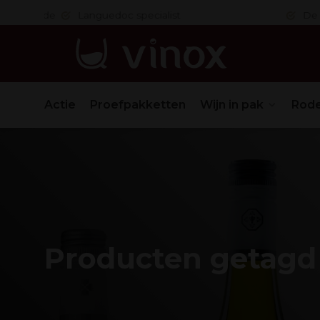
 in orde
Languedoc specialist
De nr. 1
Actie
Proefpakketten
Wijn in pak
Rode
Producten getagd