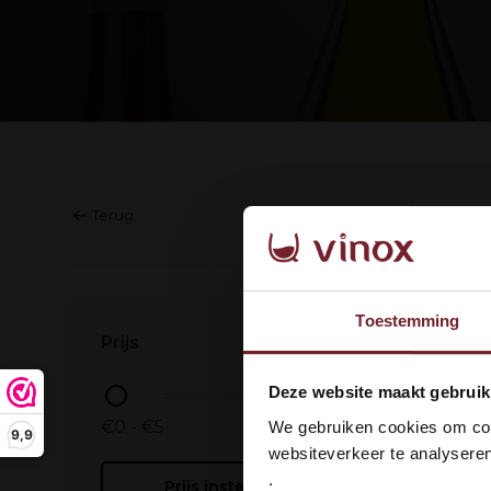
Terug
Geen prod
Toestemming
Prijs
Wel
Deze website maakt gebruik
dan
€0 - €5
We gebruiken cookies om cont
9,9
websiteverkeer te analyseren
.
Prijs instellen