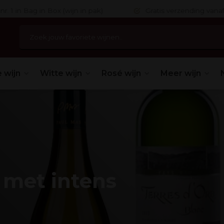
 in Bag in Box (wijn in pak)
Gratis verzending vanaf 75,
 wijn
Witte wijn
Rosé wijn
Meer wijn
 met intens