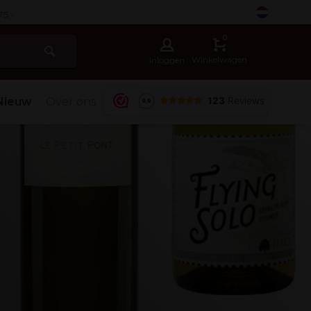
-
0
Winkelwagen
Inloggen
Nieuw
Over ons