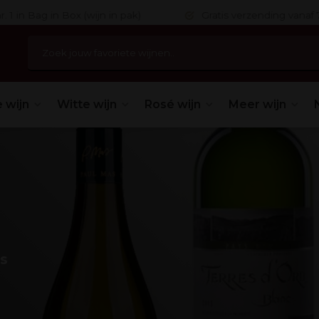
 in Bag in Box (wijn in pak)
Gratis verzending vanaf 75,
 wijn
Witte wijn
Rosé wijn
Meer wijn
s