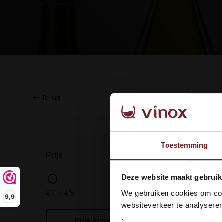
Terug
Geen prod
Toestemming
Prijs
Wel
Deze website maakt gebruik
dan
€0 - €5
We gebruiken cookies om cont
9,9
websiteverkeer te analyseren
.
Prijs instellen