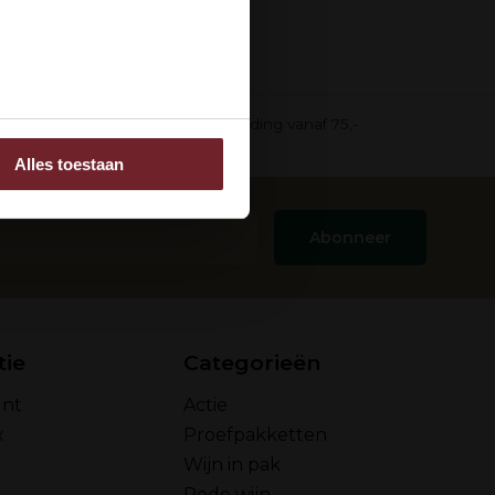
ee
in pak)
Gratis verzending vanaf 75,-
Alles toestaan
 adverteren en analyse.
rstrekt of die ze hebben
Abonneer
tie
Categorieën
unt
Actie
x
Proefpakketten
Wijn in pak
Rode wijn