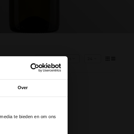
Over
der
 media te bieden en om ons