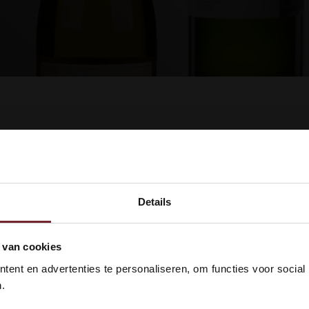
ucten gevonden!...
Details
kom bij Vinox Wijnen! Ben je ou
 van cookies
 18 jaar?
ent en advertenties te personaliseren, om functies voor social
.