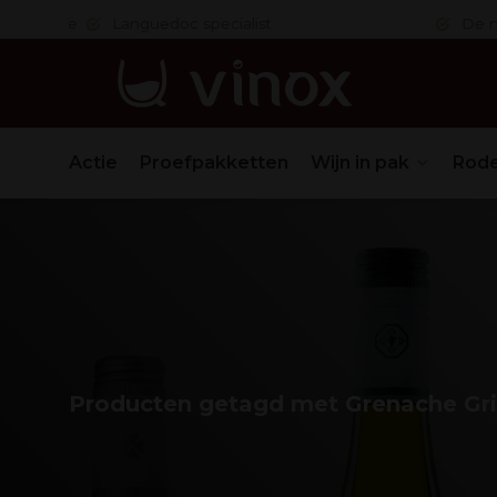
 in orde
Languedoc specialist
De nr. 1
Actie
Proefpakketten
Wijn in pak
Rode
Producten getagd met Grenache Gri