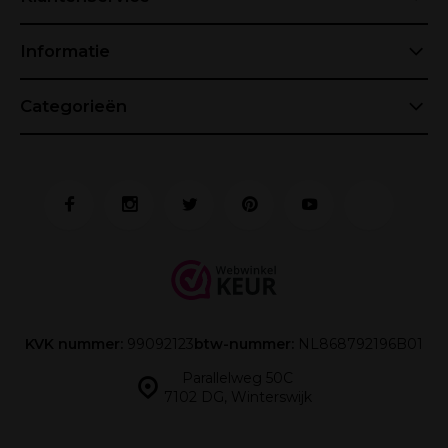
Informatie
Categorieën
KVK nummer:
99092123
btw-nummer:
NL868792196B01
Parallelweg 50C
7102 DG, Winterswijk