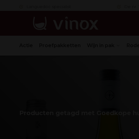
 in orde
Languedoc specialist
De nr. 1
Actie
Proefpakketten
Wijn in pak
Rode
Producten getagd met Goedkope hu