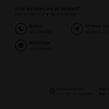
Hoe kunnen we je helpen?
Klantenservice:
now opened
Bellen
Of stuur ee
+31 6 16048111
info@vinox.nl
Whatsapp
+31 6 16048111
Parallelweg 50C
KVK 
7102 DG, Winterswijk
btw-