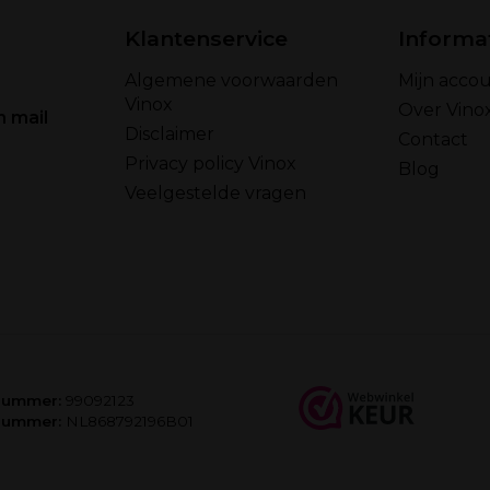
Klantenservice
Informa
Algemene voorwaarden
Mijn acco
Vinox
Over Vino
n mail
Disclaimer
Contact
Privacy policy Vinox
Blog
Veelgestelde vragen
nummer:
99092123
nummer:
NL868792196B01