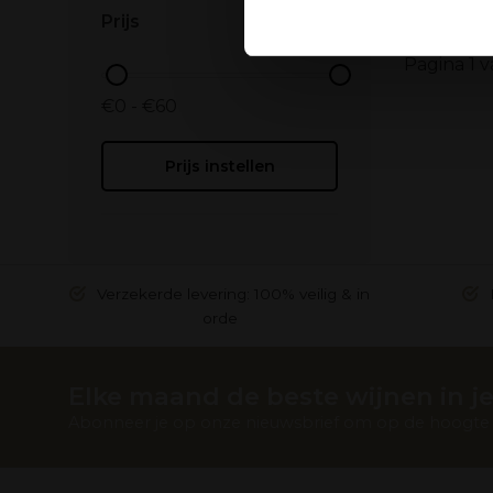
Ook delen we informatie over
Prijs
Deze partners kunnen deze g
Pagina 1 v
verzameld op basis van uw g
€0 - €60
Prijs instellen
Verzekerde levering: 100% veilig & in
orde
Elke maand de beste wijnen in je
Abonneer je op onze nieuwsbrief om op de hoogte t