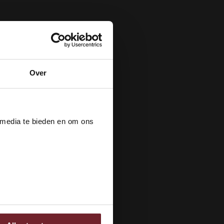
Over
der
 media te bieden en om ons
ee