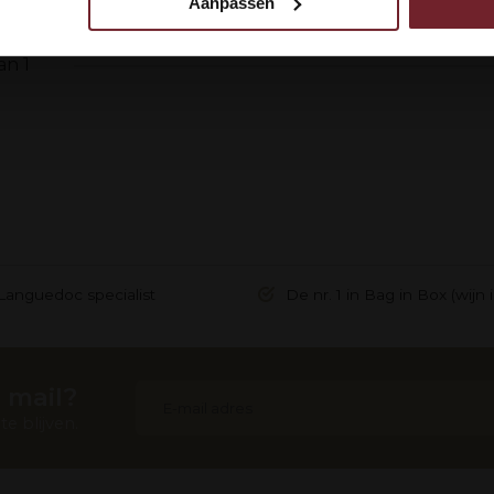
Aanpassen
 uw gebruik van onze site met onze partners voor social media,
egevens combineren met andere informatie die u aan ze heeft ve
an 1
ebruik van hun services.
Languedoc specialist
De nr. 1 in Bag in Box (wijn 
 mail?
e blijven.