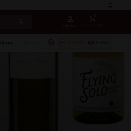
-
0
Winkelwagen
Inloggen
Nieuw
Over ons