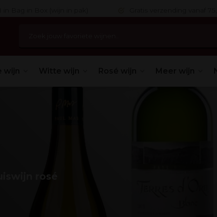
 in Bag in Box (wijn in pak)
Gratis verzending vanaf 75,
 wijn
Witte wijn
Rosé wijn
Meer wijn
iswijn rosé