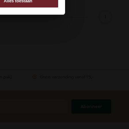
Alles toestaan
 adverteren en analyse.
rstrekt of die ze hebben
1
in pak)
Gratis verzending vanaf 75,-
Abonneer