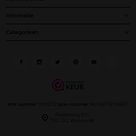
Informatie
Categorieën
KVK nummer:
99092123
btw-nummer:
NL868792196B01
Parallelweg 50C
7102 DG, Winterswijk