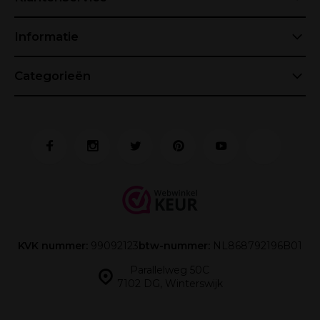
Informatie
Categorieën
KVK nummer:
99092123
btw-nummer:
NL868792196B01
Parallelweg 50C
7102 DG, Winterswijk