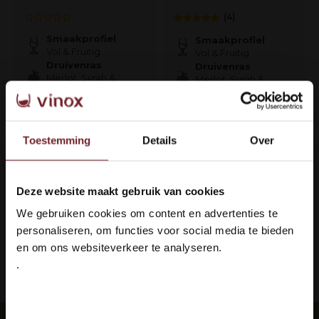
(4)
Smaakprofiel
Smaakprofiel
Vol & Fruitig
Vol & Fruitig
Druivenras
Druivenras
Merlot, Syrah &
Merlot, Syrah &
Cabernet Sauvignon
Cabernet Sauvignon
€8,99
€26,50
€7,50
Toestemming
Details
Over
Deze website maakt gebruik van cookies
Welkom bij Vinox Wijnen!
1
We gebruiken cookies om content en advertenties te
Ben je ouder dan 18 jaar?
personaliseren, om functies voor social media te bieden
Pagina 1 van 1
en om ons websiteverkeer te analyseren.
.
Ja ik ben 18 jaar of ouder
ing: 100% veilig & in orde
Languedoc 