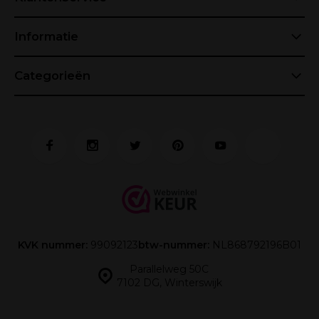
Informatie
Categorieën
KVK nummer:
99092123
btw-nummer:
NL868792196B01
Parallelweg 50C
7102 DG, Winterswijk