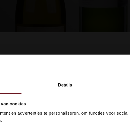
ucten gevonden!...
Details
kom bij Vinox Wijnen! Ben je ou
 van cookies
 18 jaar?
ent en advertenties te personaliseren, om functies voor social
.