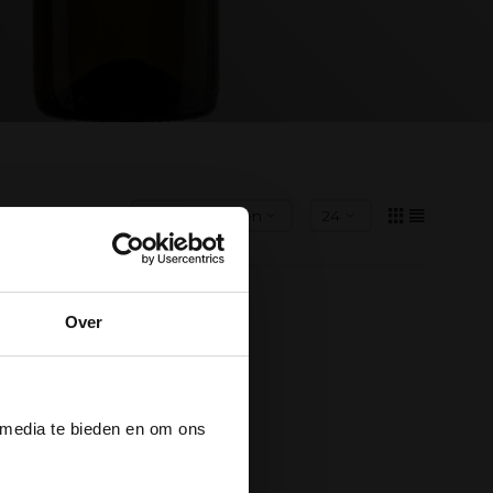
Over
der
 media te bieden en om ons