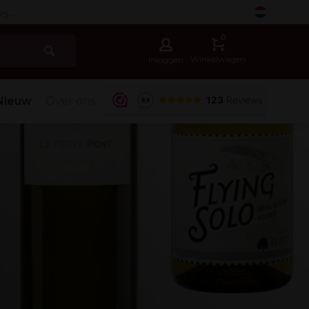
-
0
Winkelwagen
Inloggen
Nieuw
Over ons