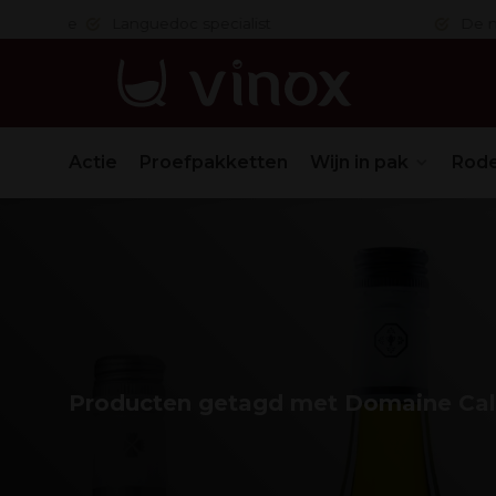
 in orde
Languedoc specialist
De nr. 1
Actie
Proefpakketten
Wijn in pak
Rode
Producten getagd met Domaine Cal