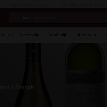
 in Bag in Box (wijn in pak)
Gratis verzending vanaf 75,
 wijn
Witte wijn
Rosé wijn
Meer wijn
mel & Joseph