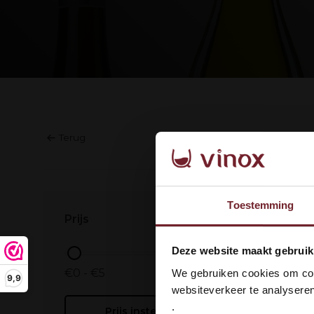
Terug
Geen prod
Toestemming
Prijs
Wel
Deze website maakt gebruik
dan
€0 - €5
We gebruiken cookies om cont
9,9
websiteverkeer te analyseren
.
Prijs instellen