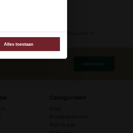
ee
in pak)
Gratis verzending vanaf 75,-
Alles toestaan
 adverteren en analyse.
rstrekt of die ze hebben
Abonneer
tie
Categorieën
unt
Actie
x
Proefpakketten
Wijn in pak
Rode wijn