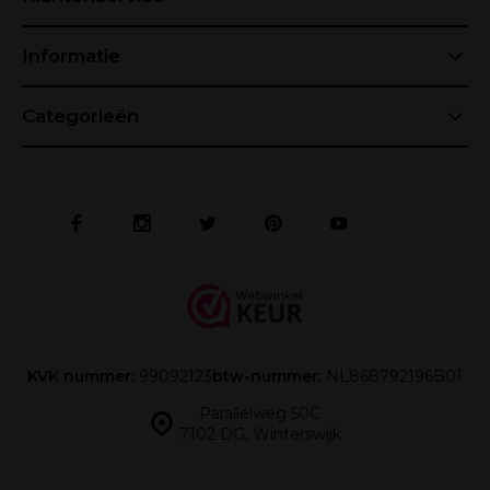
Informatie
Categorieën
KVK nummer:
99092123
btw-nummer:
NL868792196B01
Parallelweg 50C
7102 DG, Winterswijk