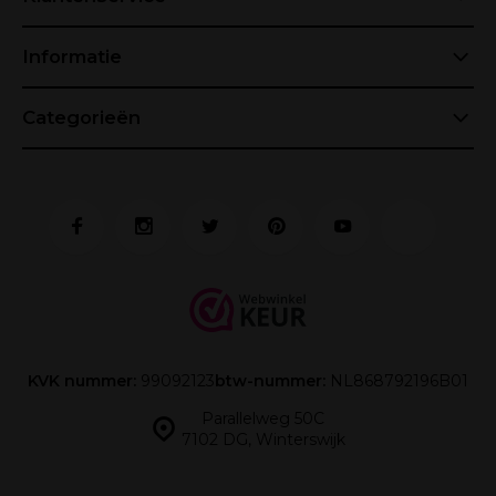
Informatie
Categorieën
KVK nummer:
99092123
btw-nummer:
NL868792196B01
Parallelweg 50C
7102 DG, Winterswijk