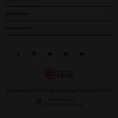
Informatie
Categorieën
KVK nummer:
99092123
btw-nummer:
NL868792196B01
Parallelweg 50C
7102 DG, Winterswijk