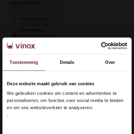
Rouge 0.375l
Smaakprofiel
Fruitig & Kruidig
Druivenras
Merlot & Cabernet
Sauvignon
€3,95
Toestemming
Details
Over
Op voorraad
Deze website maakt gebruik van cookies
Welkom bij Vinox Wijnen!
We gebruiken cookies om content en advertenties te
1
Ben je ouder dan 18 jaar?
personaliseren, om functies voor social media te bieden
Pagina 1 van 1
en om ons websiteverkeer te analyseren.
.
Ja ik ben 18 jaar of ouder
ing: 100% veilig & in orde
Languedoc 