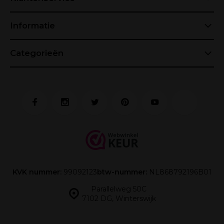
Informatie
Categorieën
KVK nummer:
99092123
btw-nummer:
NL868792196B01
Parallelweg 50C
7102 DG, Winterswijk