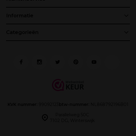
Informatie
Categorieën
KVK nummer:
99092123
btw-nummer:
NL868792196B01
Parallelweg 50C
7102 DG, Winterswijk