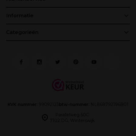
Informatie
Categorieën
KVK nummer:
99092123
btw-nummer:
NL868792196B01
Parallelweg 50C
7102 DG, Winterswijk