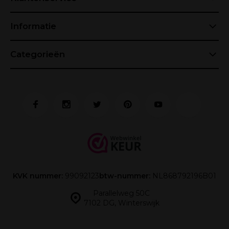
Informatie
Categorieën
KVK nummer:
99092123
btw-nummer:
NL868792196B01
Parallelweg 50C
7102 DG, Winterswijk