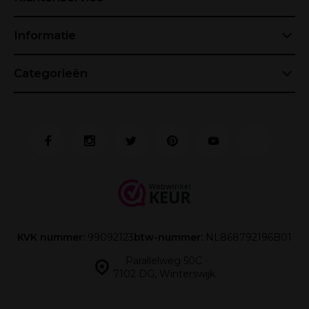
Informatie
Categorieën
KVK nummer:
99092123
btw-nummer:
NL868792196B01
Parallelweg 50C
7102 DG, Winterswijk