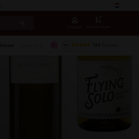
-
0
Winkelwagen
Inloggen
Nieuw
Over ons