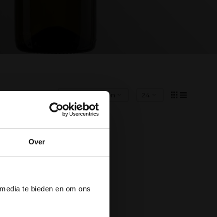
Over
der
 media te bieden en om ons