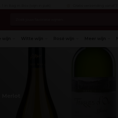
 in Bag in Box (wijn in pak)
Gratis verzending vanaf 75,
 wijn
Witte wijn
Rosé wijn
Meer wijn
 Merlot