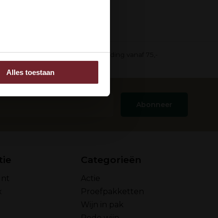
ee
in pak)
Gratis verzending vanaf 75,-
Alles toestaan
 adverteren en analyse.
rstrekt of die ze hebben
Abonneer
tie
Categorieën
unt
Actie
x
Proefpakketten
Wijn in pak
Rode wijn