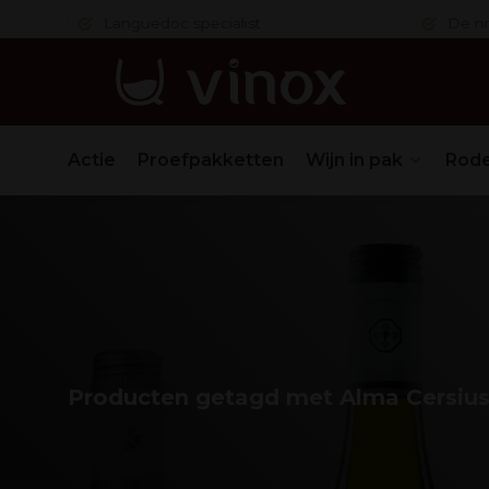
 in orde
Languedoc specialist
De nr. 1
Actie
Proefpakketten
Wijn in pak
Rode
Producten getagd met Alma Cersius