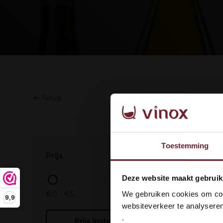
Terug
Geen prod
Toestemming
Prijs
Wel
Deze website maakt gebruik
dan
€0 - €5
We gebruiken cookies om cont
9,9
websiteverkeer te analyseren
.
Prijs instellen