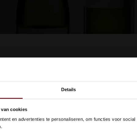
ucten gevonden!...
Details
kom bij Vinox Wijnen! Ben je ou
 van cookies
 18 jaar?
ent en advertenties te personaliseren, om functies voor social
.