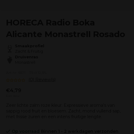
HORECA Radio Boka
Alicante Monastrell Rosado
Smaakprofiel
Zacht & Fruitig
Druivenras
Monastrell
Art.nr: 6571
75 cl 12,5%
(0) Review(s)
€4,79
Excl. btw
Zeer lichte zalm roze kleur. Expressieve aroma’s van
sappig rood fruit en bloesem. Zacht, mond vullend sap,
met frisse zuren en een intens fruitige lengte.
Op voorraad
Binnen 1 - 2 werkdagen verzonden