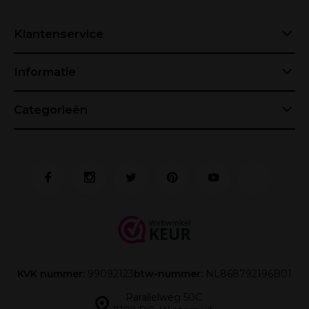
Klantenservice
Informatie
Categorieën
KVK nummer:
99092123
btw-nummer:
NL868792196B01
Parallelweg 50C