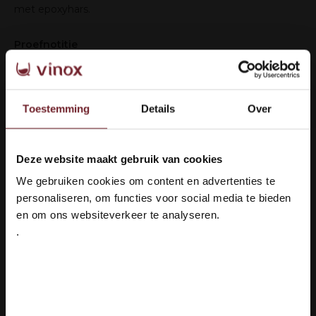
met epoxyhars.
Proefnotitie
De wijn heeft een diepe robijnrode kleur. In het bouquet
hints van kleine rode bessen. Een fluweelzachte,
harmonieuze wijn met een lange afdronk.
Toestemming
Details
Over
Wijn/spijs
Deze wijn is heerlijk bij pasta, gegrild vlees en kaas.
Deze website maakt gebruik van cookies
Welkom bij Vinox Wijnen!
We gebruiken cookies om content en advertenties te
Ben je ouder dan 18 jaar?
personaliseren, om functies voor social media te bieden
en om ons websiteverkeer te analyseren.
.
Hoe kunnen we je helpen?
Ja ik ben 18 jaar of ouder
Klantenservice:
Nee
+31 6 16048111