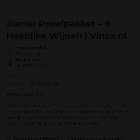
Zomer Proefpakket – 6
Heerlijke Wijnen | Vinox.nl
Smaakprofiel
Fris & Fruitig
Druivenras
Diverse Druiven
Art.nr: PROEFZOMER
75 cl ~12%
(0) Review(s)
€47,00
€55,00
Ontdek de smaak van de zomer met het Vinox Zomer
Proefpakket. Een zorgvuldig samengesteld pakket met 6
heerlijke wijnen die perfect passen bij zonnige dagen,
gezellige borrels en lange zomeravonden.
Op voorraad
Binnen 1 - 2 werkdagen verzonden