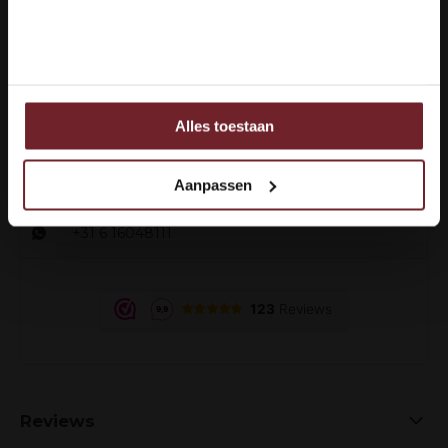
Nee
Hoe kunnen we je helpen?
Klantenservice:
Alles toestaan
Ook delen we informatie over uw gebruik van onze site
+31 6 16048111
met onze partners voor social media, adverteren en
analyse.
info@vinox.nl
Aanpassen
Deze partners kunnen deze gegevens combineren met
andere informatie die u aan ze heeft verstrekt of die ze
+31 6 16048111
hebben verzameld op basis van uw gebruik van hun
services.
Reviews