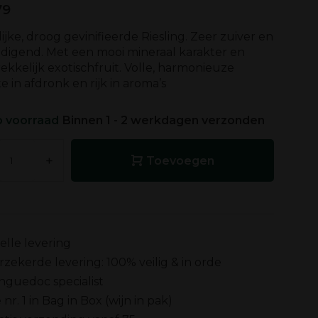
79
ijke, droog gevinifieerde Riesling. Zeer zuiver en
odigend. Met een mooi mineraal karakter en
ekkelijk exotischfruit. Volle, harmonieuze
e in afdronk en rijk in aroma’s
 voorraad
Binnen 1 - 2 werkdagen verzonden
+
Toevoegen
elle levering
rzekerde levering: 100% veilig & in orde
nguedoc specialist
 nr. 1 in Bag in Box (wijn in pak)