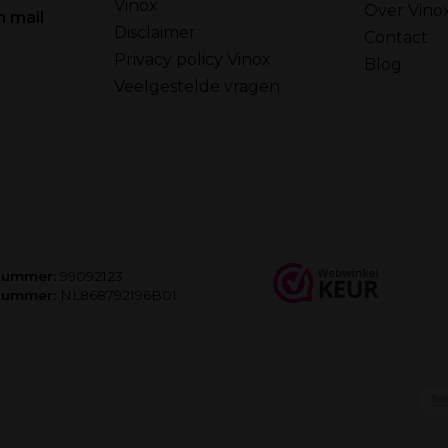
Vinox
Over Vino
n mail
Disclaimer
Contact
Privacy policy Vinox
Blog
Veelgestelde vragen
nummer:
99092123
nummer:
NL868792196B01