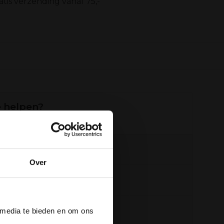
atis verzending vanaf 75,-
 helpen?
 opened
+31 6 16048111
Over
ail
info@vinox.nl
der
+31 6 16048111
 media te bieden en om ons