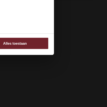
ee
Alles toestaan
 adverteren en analyse.
rstrekt of die ze hebben