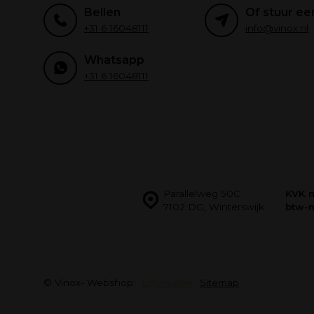
Bellen
Of stuur ee
+31 6 16048111
info@vinox.nl
Whatsapp
+31 6 16048111
Parallelweg 50C
KVK 
7102 DG, Winterswijk
btw-
© Vinox
- Webshop:
Emarkable
Sitemap