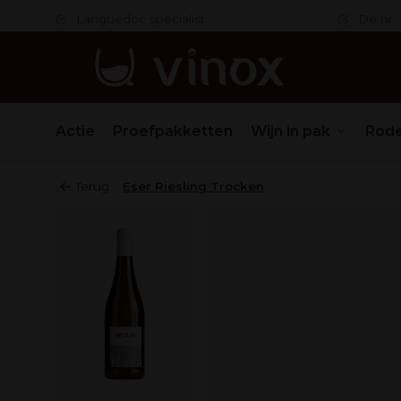
 in orde
Languedoc specialist
De nr. 1
Actie
Proefpakketten
Wijn in pak
Rode
Terug
Eser Riesling Trocken