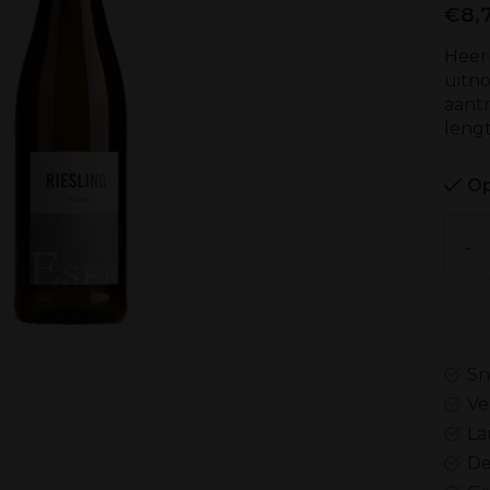
€8,
Heerl
uitn
aantr
lengt
Op
-
Sn
Ve
La
De