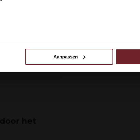
zuiver en uitnodigend.
 ik ben 18 jaar of ouder
N
jk exotischfruit.
n aroma’s.
is, zuurkool en
Aanpassen
 uw gebruik van onze site met onze partners voor social media,
egevens combineren met andere informatie die u aan ze heeft ve
ebruik van hun services.
 door het