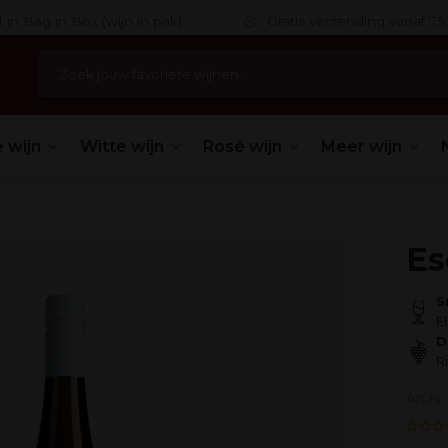
 in Bag in Box (wijn in pak)
Gratis verzending vanaf 75,
 wijn
Witte wijn
Rosé wijn
Meer wijn
Es
S
E
D
R
Art.nr