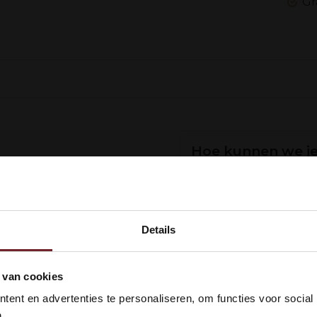
Gr
Hoe kunnen we je
Klantenservice:
now
Bellen
Details
 op het gebruik van
Of stuur een m
jnen zich ontwikkelen
kom bij Vinox Wijnen! Ben je ou
 van cookies
 18 jaar?
Whatsapp
ent en advertenties te personaliseren, om functies voor social
.