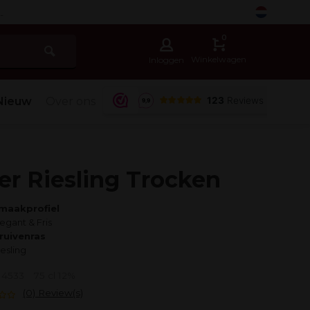
-
0
Winkelwagen
Inloggen
Nieuw
Over ons
er Riesling Trocken
maakprofiel
legant & Fris
ruivenras
iesling
: 4533
75 cl 12%
(0) Review(s)