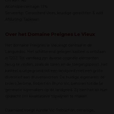
Drinken: Nu
Alcoholpercentage: 13%
Serveertip: Geroosterd vlees, kruidige gerechten & wild
Afsluiting: Tapkraan
Over het Domaine Preignes Le Vieux
Het domaine Preignes le Vieux ligt centraal in de
Languedoc. Het schitterend gelegen kasteel is ontstaan
in 1202. Tot vandaag zijn diverse originele elementen
terug te vinden, zoals de toren en de toegangspoort. Het
kasteel is uitgegroeid tot een landgoed met een grote
diversiteit aan druivensoorten. De huidige eigenaren, de
broers Jerôme, Robert en Bruno Vic, behoren tot de 5e
generatie wijnmakers op dit landgoed. Zij zien het als hun
opdracht om kwalitatieve topwijnen te maken.
Daarnaast voegt Aurélie Vic-Trébuchon, oenologe,