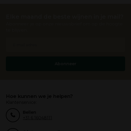
Elke maand de beste wijnen in je mail?
Abonneer je op onze nieuwsbrief om op de hoogte
te blijven.
Abonneer
Hoe kunnen we je helpen?
Klantenservice:
Bellen
+31 6 16048111