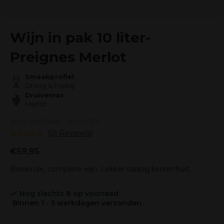
Wijn in pak 10 liter-
Preignes Merlot
Smaakprofiel
Droog & Fruitig
Druivenras
Merlot
Art.nr: ART0068
1000 cl 13%
(0) Review(s)
€59,95
Boeiende, complete wijn. Lekker sappig kersenfruit.
Nog slechts 8 op voorraad
Binnen 1 - 5 werkdagen verzonden