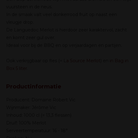
vuursteen in de neus.
In de smaak valt veel donkerrood fruit op naast een
vleugje drop.
De Languedoc Merlot is hierdoor zeer karaktervol, zacht
en komt zeer gul over.
Ideaal voor bij de BBQ en op verjaardagen en partijen.
Ook verkrijgbaar op fles (= L
a Source Merlot
) en
in Bag in
Box 5 liter
.
Productinformatie
Producent: Domaine Robert Vic
Wijnmaker: Jérôme Vic
Inhoud: 1000 cl (= 13,3 flessen)
Druif: 100% Merlot
Serveertemperatuur: 16 - 18°