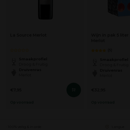
La Source Merlot
Wijn in pak 5 liter
Merlot
(5)
Smaakprofiel
Smaakprofiel
Droog & Fruitig
Droog & Fruitig
Druivenras
Druivenras
Merlot
Merlot
€7,95
€32,95
Op voorraad
Op voorraad
ing: 100% veilig & in orde
Languedoc 