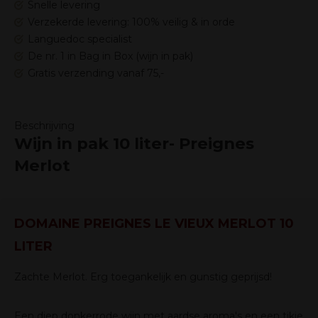
Snelle levering
Verzekerde levering: 100% veilig & in orde
Languedoc specialist
De nr. 1 in Bag in Box (wijn in pak)
Gratis verzending vanaf 75,-
Beschrijving
Wijn in pak 10 liter- Preignes
Merlot
DOMAINE PREIGNES LE VIEUX MERLOT 10
LITER
Zachte Merlot. Erg toegankelijk en gunstig geprijsd!
Een diep donkerrode wijn met aardse aroma's en een tikje