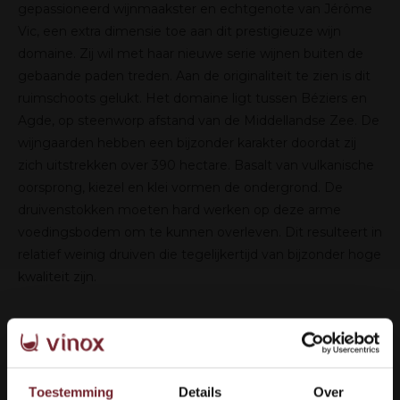
gepassioneerd wijnmaakster en echtgenote van Jérôme
Vic, een extra dimensie toe aan dit prestigieuze wijn
domaine. Zij wil met haar nieuwe serie wijnen buiten de
gebaande paden treden. Aan de originaliteit te zien is dit
ruimschoots gelukt. Het domaine ligt tussen Béziers en
Agde, op steenworp afstand van de Middellandse Zee. De
wijngaarden hebben een bijzonder karakter doordat zij
zich uitstrekken over 390 hectare. Basalt van vulkanische
oorsprong, kiezel en klei vormen de ondergrond. De
druivenstokken moeten hard werken op deze arme
voedingsbodem om te kunnen overleven. Dit resulteert in
relatief weinig druiven die tegelijkertijd van bijzonder hoge
kwaliteit zijn.
Alle wijnen hebben het "Qualenvi Laureat" certificaat
toegekend gekregen.
Toestemming
Details
Over