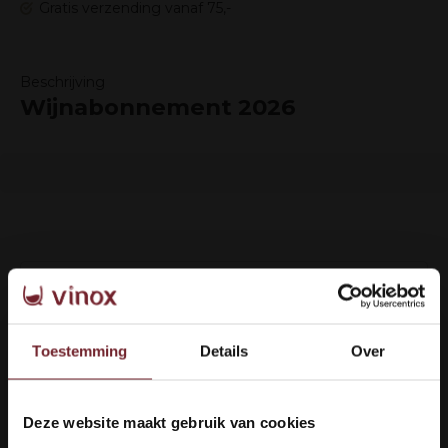
Gratis verzending vanaf 75,-
Beschrijving
Wijnabonnement 2026
Hoe kunnen we je helpen?
Klantenservice:
openingstijden
Toestemming
Details
Over
+31 6 16048111
info@vinox.nl
Deze website maakt gebruik van cookies
Welkom bij Vinox Wijnen!