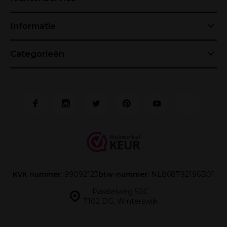
Informatie
Categorieën
KVK nummer:
99092123
btw-nummer:
NL868792196B01
Parallelweg 50C
7102 DG, Winterswijk