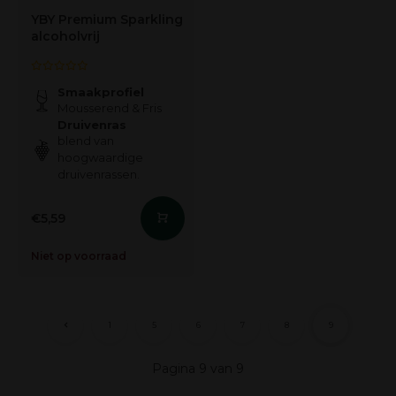
YBY Premium Sparkling
alcoholvrij
Smaakprofiel
Mousserend & Fris
Druivenras
blend van
hoogwaardige
druivenrassen.
€5,59
Niet op voorraad
1
5
6
7
8
9
Pagina 9 van 9