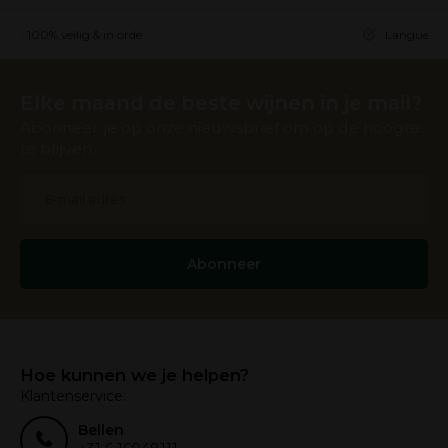
ing: 100% veilig & in orde
Languedoc 
Elke maand de beste wijnen in je mail?
Abonneer je op onze nieuwsbrief om op de hoogte
te blijven.
Abonneer
Hoe kunnen we je helpen?
Klantenservice:
Bellen