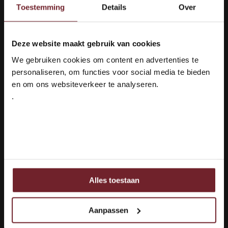
Toestemming
Details
Over
€7,49
€13,89
Op voorraad
Op voorraad
Deze website maakt gebruik van cookies
Welkom bij Vinox Wijnen!
We gebruiken cookies om content en advertenties te
Ben je ouder dan 18 jaar?
personaliseren, om functies voor social media te bieden
en om ons websiteverkeer te analyseren.
.
Ja ik ben 18 jaar of ouder
Nee
Crémant de Limoux
Niepoort Ruby Port
Brut Nature
Alles toestaan
Ook delen we informatie over uw gebruik van onze site
met onze partners voor social media, adverteren en
analyse.
Smaakprofiel
Smaakprofiel
Aanpassen
Mousserend en
Rijk & Zwoel
Deze partners kunnen deze gegevens combineren met
Droog
Druivenras