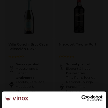
Villa Conchi Brut Cava
Niepoort Tawny Port
Selección 0.375l
Smaakprofiel
Smaakprofiel
Mousserend &
Elegent & Notig
Elegant
Druivenras
Tinta Roriz, Touriga
Druivenras
Xarel-lo, Parellada,
Nacional, Touriga
Macabeo &
Franca, Tinta
Chardonnay
Francisca, Tinta Cao,
Tinta Amarela &
Sousao