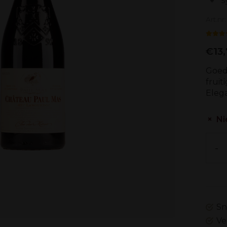
S
Art.nr
€13,
Goede
fruit
Eleg
Ni
-
Sn
Ve