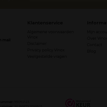
Klantenservice
Informa
Algemene voorwaarden
Mijn acco
Vinox
Over Vino
n mail
Disclaimer
Contact
Privacy policy Vinox
Blog
Veelgestelde vragen
nummer:
99092123
nummer:
NL868792196B01