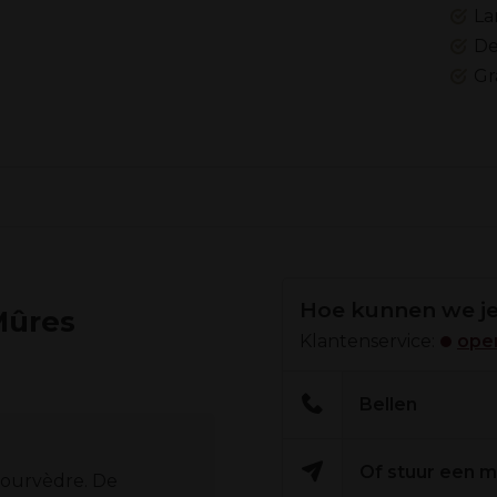
La
De
Gr
Hoe kunnen we je
Mûres
Klantenservice:
open
Bellen
Of stuur een m
Mourvèdre. De