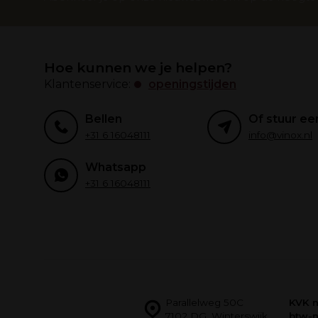
Hoe kunnen we je helpen?
Klantenservice:
openingstijden
Bellen
Of stuur ee
+31 6 16048111
info@vinox.nl
Whatsapp
+31 6 16048111
Parallelweg 50C
KVK 
7102 DG, Winterswijk
btw-