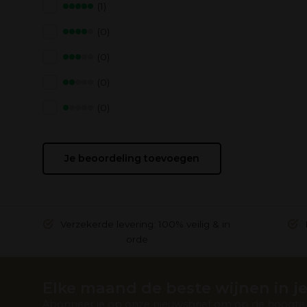
(1)
(0)
(0)
(0)
(0)
Je beoordeling toevoegen
Verzekerde levering: 100% veilig & in
orde
Elke maand de beste wijnen in je
Abonneer je op onze nieuwsbrief om op de hoogte t