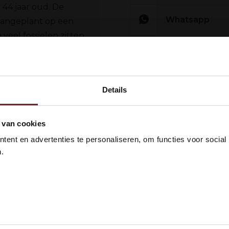
 44 jaar oud. De
Whatsapp
 aangeplant op een
veel fossielen zitten.
u en hebben daarom
endeels Syrah,
en. De druiven zijn
Details
ude maceratie
 ras. Er worden enkel
kom bij Vinox Wijnen! Ben je ou
nten vaten gebruikt.
 van cookies
ermentatie ondergaan
 18 jaar?
ent en advertenties te personaliseren, om functies voor social
rmentatie in eiken
.
 maanden in Frans en
 ik ben 18 jaar of ouder
N
ties. Complexe neus