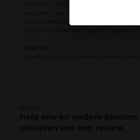
vol kersen. Geroosterde koffiebonen en zwar
evolueren naar viooltjes en kruidige tonen. 
Ook delen we informatie over
Deze partners kunnen deze g
zachte tannines, volle wijn. Sterk fruitig kara
verzameld op basis van uw g
toast in de lange finish. Elegant en gracieus.
Wijn/Spijs
Heerlijk bij geroosterd vlees, lamsvlees, kip e
Reviews
Help ons en andere klanten
schrijven van een review