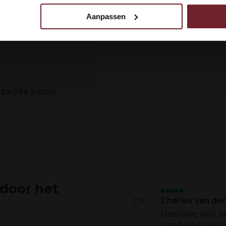
te bessen aroma's
Aanpassen
Goede balans met
 uw gebruik van onze site met onze partners voor social media,
egevens combineren met andere informatie die u aan ze heeft ve
kter met vanille en
ebruik van hun services.
n zachte kazen.
 door het
CV
Charles van den
Heerlijke wijn, 
stoofpotje van w