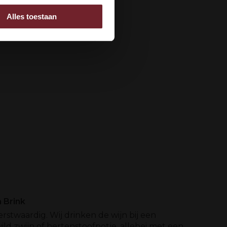
Alles toestaan
 adverteren en analyse.
rstrekt of die ze hebben
 Brink
kerstwaardig. Wij drinken de wijn bij een
ild zwijn of hertenstoofpotje, allebei met een