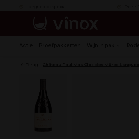
 in orde
Languedoc specialist
De nr. 1
Actie
Proefpakketten
Wijn in pak
Rode
Terug
Château Paul Mas Clos des Mûres Langue