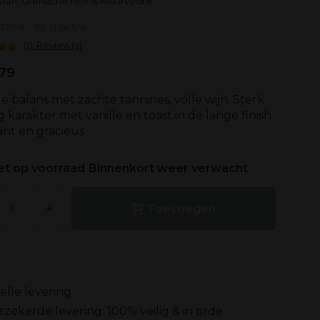
yrah, Grenache Noir & Mourvèdre
: 1708
75 cl 14,5%
(1) Review(s)
79
 balans met zachte tannines, volle wijn. Sterk
ig karakter met vanille en toast in de lange finish.
ant en gracieus
et op voorraad
Binnenkort weer verwacht
+
Toevoegen
elle levering
rzekerde levering: 100% veilig & in orde