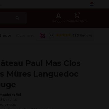
-
0
Winkelwagen
Inloggen
Nieuw
Over ons
âteau Paul Mas Clos
s Mûres Languedoc
ouge
maakprofiel
ol & Intense
ruivenras