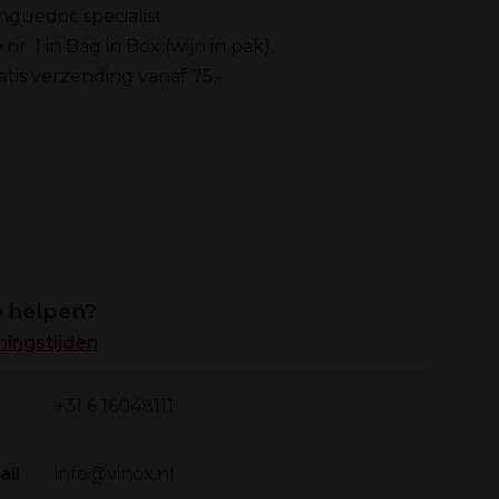
nguedoc specialist
 nr. 1 in Bag in Box (wijn in pak)
atis verzending vanaf 75,-
 helpen?
ingstijden
+31 6 16048111
ail
info@vinox.nl