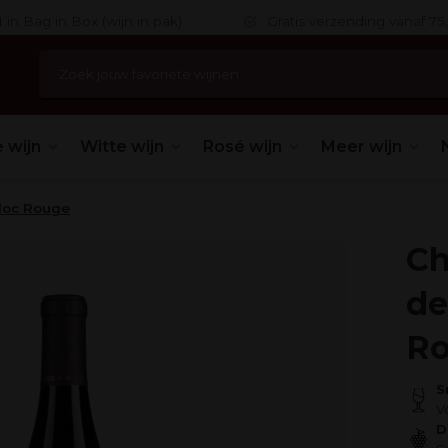
 in Bag in Box (wijn in pak)
Gratis verzending vanaf 75,
 wijn
Witte wijn
Rosé wijn
Meer wijn
doc Rouge
Ch
de
R
S
V
D