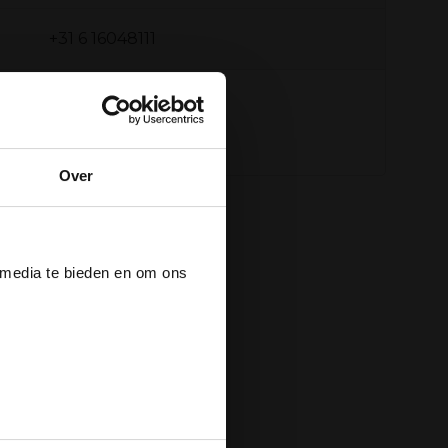
+31 6 16048111
Over
der
 media te bieden en om ons
ee