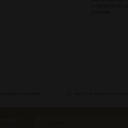
rood gekookt p
groente.
Languedoc specialist
De nr. 1 in Bag in Box (wijn 
 mail?
e blijven.