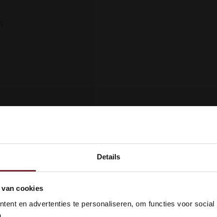
n
Details
kom bij Vinox Wijnen! Ben je ou
 van cookies
 18 jaar?
ent en advertenties te personaliseren, om functies voor social
.