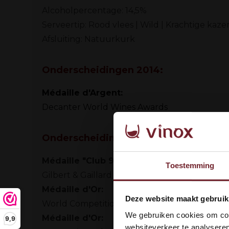
Alcoholpercentage:
14,5%
Serveertip:
Rood vlees | Wild | Krachtige kaze
Afsluiting:
Natuurkurk
Onderscheidingen 2014:
Médaille d'Argent:
Decanter World Wines Awards
Onderscheidingen 2008:
Médaille "Club 90":
Toestemming
Gilbert & Gaillard 2015: 90/100
Médaille d'Or:
Wel
Deze website maakt gebruik
World Competition of Bruxelles 2014
dan
We gebruiken cookies om cont
Médaille d'Or:
9,9
websiteverkeer te analyseren