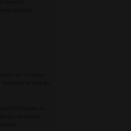
e Grenache
rmere klimaten.
n
ellier en Toulouse,
 het National Parc du
 van 500 hectare en
 De grond bestaat
enoemd.