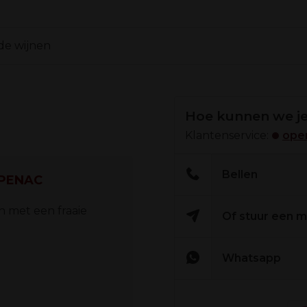
de wijnen
Hoe kunnen we je
Klantenservice:
open
Bellen
UPENAC
n met een fraaie
Of stuur een m
Whatsapp
konfijt fruit.
and geplukt.