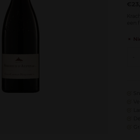
€23
Krac
een f
Ni
-
Sn
Ve
La
De
Gr