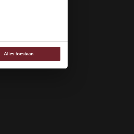
ee
Alles toestaan
 adverteren en analyse.
rstrekt of die ze hebben