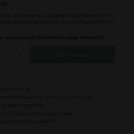
,95
htige, complexe en uitgebalanceerde wijn met
raaie donkerpaarse kleur. Robert Parker 90/100.
et op voorraad
Binnenkort weer verwacht
+
Toevoegen
elle levering
rzekerde levering: 100% veilig & in orde
nguedoc specialist
 nr. 1 in Bag in Box (wijn in pak)
atis verzending vanaf 75,-