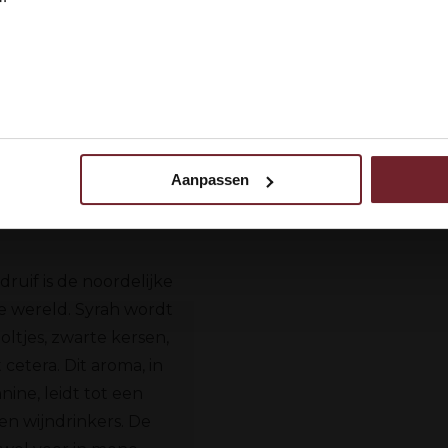
 ik ben 18 jaar of ouder
N
Aanpassen
 uw gebruik van onze site met onze partners voor social media,
egevens combineren met andere informatie die u aan ze heeft ve
ebruik van hun services.
uif is de noordelijke
le wereld. Syrah wordt
tjes, zwarte kersen,
cetera. Dit aroma, in
nine, leidt tot een
en wijndrinkers. De