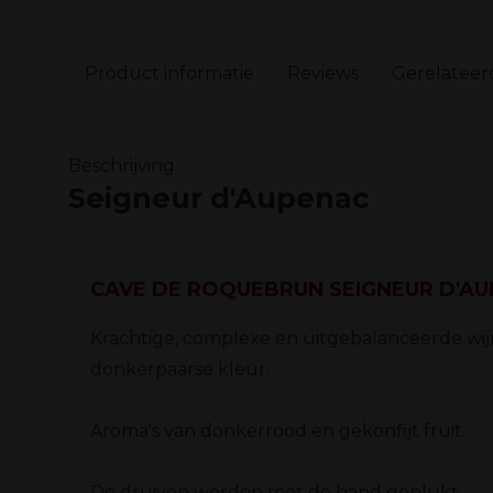
Product informatie
Reviews
Gerelateer
Beschrijving
Seigneur d'Aupenac
CAVE DE ROQUEBRUN SEIGNEUR D'A
Krachtige, complexe en uitgebalanceerde wij
donkerpaarse kleur.
Aroma's van donkerrood en ge
De druiven worden met de h