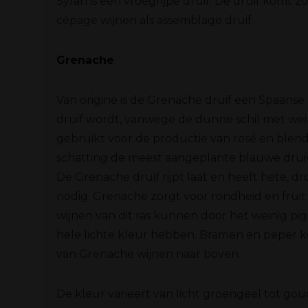
Syrah is een vroegrijpe druif. De druif komt 
cépage wijnen als assemblage druif.
Grenache
Van origine is de Grenache druif een Spaanse
druif wordt, vanwege de dunne schil met wei
gebruikt voor de productie van rosé en blendw
schatting de meest aangeplante blauwe druiv
De Grenache druif rijpt laat en heeft hete,
nodig. Grenache zorgt voor rondheid en fruit 
wijnen van dit ras kunnen door het weinig pig
hele lichte kleur hebben. Bramen en peper 
van Grenache wijnen naar boven.
De kleur varieert van licht groengeel tot gou