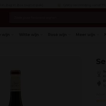
 in Bag in Box (wijn in pak)
Gratis verzending vanaf 75,
 wijn
Witte wijn
Rosé wijn
Meer wijn
Se
S
K
D
S
Art.n