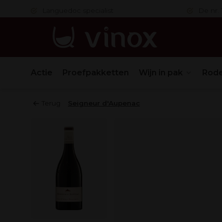
 in orde
Languedoc specialist
De nr. 1
Actie
Proefpakketten
Wijn in pak
Rode
Terug
Seigneur d'Aupenac