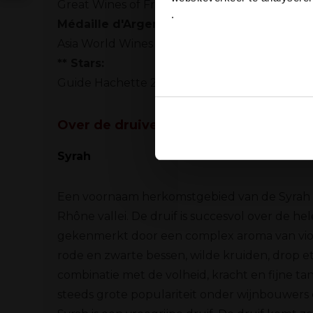
Great Wines of France-Macon Contest 2015
.
Médaille d'Argent:
Ja
Asia World Wines Awards
** Stars:
Guide Hachette 2016 page 759
Over de druiven
Ook delen we informatie over
Deze partners kunnen deze g
Syrah
verzameld op basis van uw g
Een voornaam herkomstgebied van de Syrah dr
Rhône vallei. De druif is succesvol over de he
gekenmerkt door een complex aroma van viool
rode en zwarte bessen, wilde kruiden, drop et 
combinatie met de volheid, kracht en fijne tan
steeds grote populariteit onder wijnbouwers 