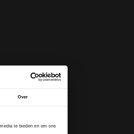
Over
der
 media te bieden en om ons