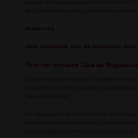
soepel, niet hoog in de zuren, rond en vol. D
druif presteert goed in zowel koelere als wa
Mourvèdre
Meer informatie over de Mourvèdre druif
.
Over het domaine Cave de Roquebru
Tussen de twee regionale hoofdsteden Montp
ongeveer 30 km ten noorden van Béziers, ligt
Haut-Languedoc.
De wijngaarden strekken uit over een lengte
hebben hun terrassen op het zuiden gericht.
voornamelijk uit Schistes, ook wel leisteen g