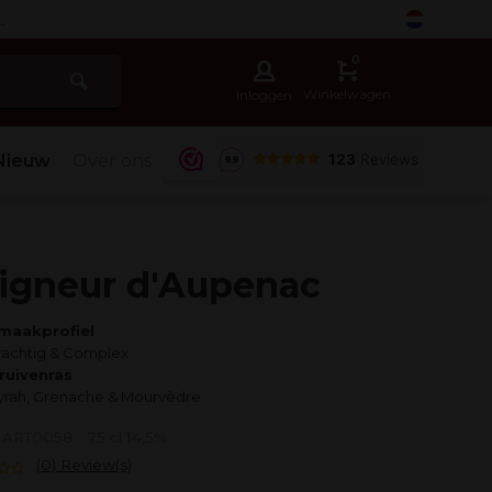
-
0
Winkelwagen
Inloggen
Nieuw
Over ons
igneur d'Aupenac
maakprofiel
rachtig & Complex
ruivenras
yrah, Grenache & Mourvèdre
r: ART0058
75 cl 14,5%
(0) Review(s)