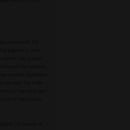
zowel voor in mono
 druivensoort. De
nig pigment, veel
ijnen. Het is naar
ensoort ter wereld.
 droge omstandigheden
in de wijn. De rode
ment in de schil een
komen in de smaak
dgeel. De smaak is