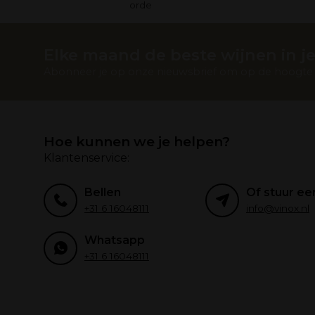
orde
Elke maand de beste wijnen in je
Abonneer je op onze nieuwsbrief om op de hoogte t
Hoe kunnen we je helpen?
Klantenservice:
Bellen
Of stuur ee
+31 6 16048111
info@vinox.nl
Whatsapp
+31 6 16048111