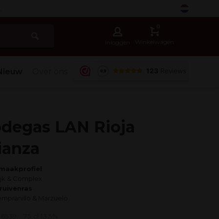
-
0
Winkelwagen
Inloggen
Nieuw
Over ons
degas LAN Rioja
ianza
maakprofiel
ijk & Complex
ruivenras
empranillo & Marzuelo
: 6539
75 cl 13,5%