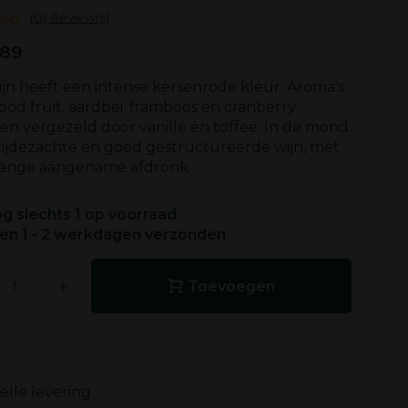
(0) Review(s)
,89
jn heeft een intense kersenrode kleur. Aroma's
ood fruit, aardbei, framboos en cranberry
n vergezeld door vanille en toffee. In de mond
zijdezachte en goed gestructureerde wijn, met
lange aangename afdronk.
g slechts 1 op voorraad
en 1 - 2 werkdagen verzonden
+
Toevoegen
elle levering