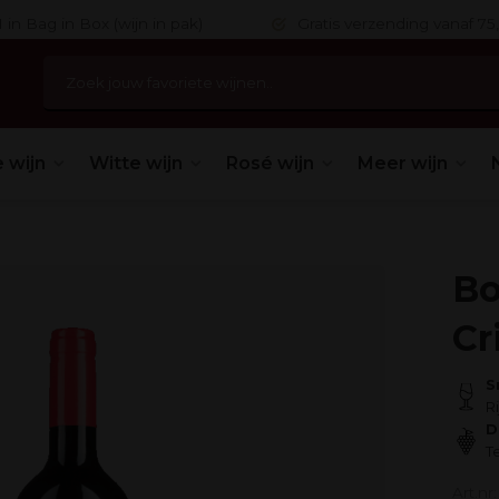
 in Bag in Box (wijn in pak)
Gratis verzending vanaf 75,
 wijn
Witte wijn
Rosé wijn
Meer wijn
Bo
Cr
S
R
D
T
Art.nr