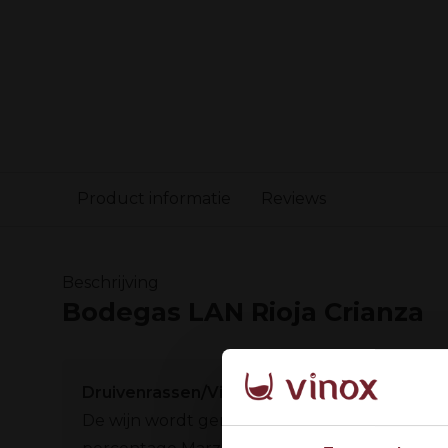
Product informatie
Reviews
Beschrijving
Bodegas LAN Rioja Crianza
Druivenrassen/Vinificatie
De wijn wordt gemaakt van Tempranillo druiv