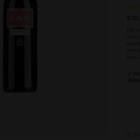
€10
De wi
van r
worde
een 
een 
No
Binn
-
Sn