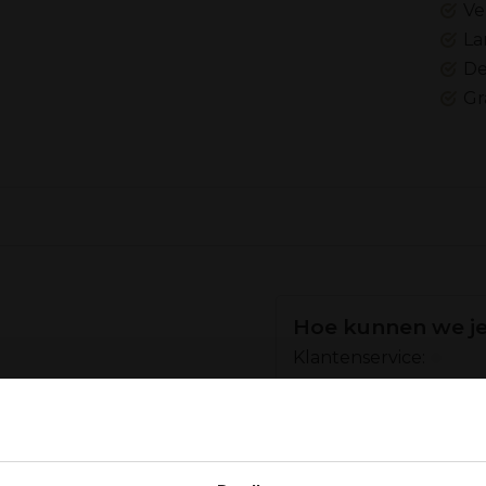
Ve
La
De
Gr
Hoe kunnen we je
Klantenservice:
Bellen
en en een klein
Of stuur een m