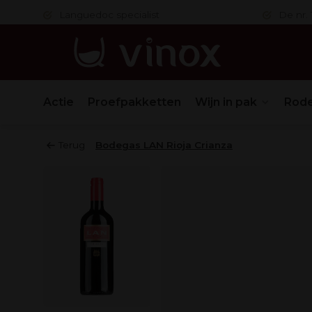
 in orde
Languedoc specialist
De nr. 1
Actie
Proefpakketten
Wijn in pak
Rode
Terug
Bodegas LAN Rioja Crianza