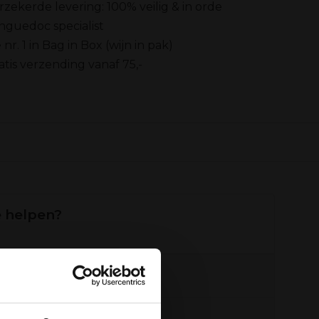
rzekerde levering: 100% veilig & in orde
nguedoc specialist
 nr. 1 in Bag in Box (wijn in pak)
atis verzending vanaf 75,-
 helpen?
+31 6 16048111
ail
info@vinox.nl