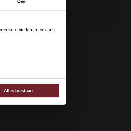
Over
+31 6 16048111
der
 media te bieden en om ons
ee
Alles toestaan
 adverteren en analyse.
rstrekt of die ze hebben