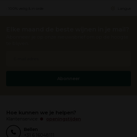
ing: 100% veilig & in orde
Languedoc 
Elke maand de beste wijnen in je mail?
Abonneer je op onze nieuwsbrief om op de hoogte
te blijven.
Abonneer
Hoe kunnen we je helpen?
Klantenservice:
openingstijden
Bellen
+31 6 16048111