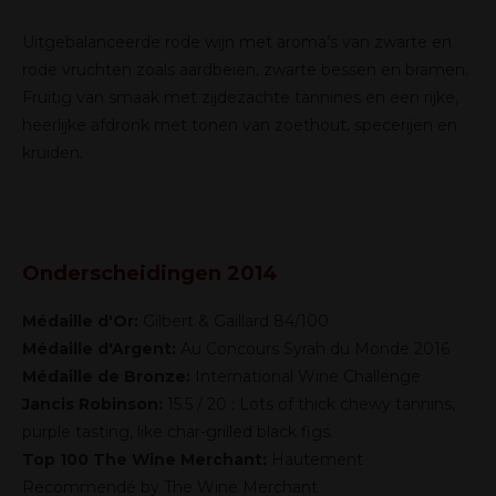
Uitgebalanceerde rode wijn met aroma’s van zwarte en
rode vruchten zoals aardbeien, zwarte bessen en bramen.
Fruitig van smaak met zijdezachte tannines en een rijke,
heerlijke afdronk met tonen van zoethout, specerijen en
kruiden.
Onderscheidingen 2014
Médaille d'Or:
Gilbert & Gaillard 84/100
Médaille d'Argent:
Au Concours Syrah du Monde 2016
Médaille de Bronze:
International Wine Challenge
Jancis Robinson:
15.5 / 20 : Lots of thick chewy tannins,
purple tasting, like char-grilled black figs.
Top 100 The Wine Merchant:
Hautement
Recommendé by The Wine Merchant