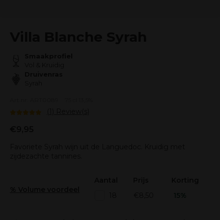
Villa Blanche Syrah
Smaakprofiel
Vol & Kruidig
Druivenras
Syrah
Art.nr: ART0089
75 cl 13,5%
(1) Review(s)
€9,95
Favoriete Syrah wijn uit de Languedoc. Kruidig met
zijdezachte tannines.
Aantal
Prijs
Korting
% Volume voordeel
€8,50
15%
18