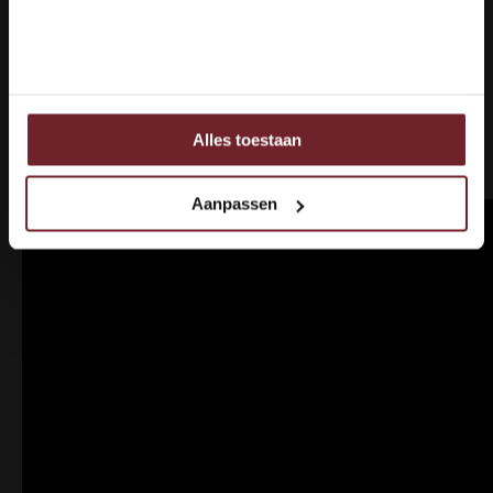
Voor meer informatie
Nee
Voor meer informatie over dit opkomend domaine en
deze Villa Blanche Syrah 2014
bezoek de moderne
website
van Calmel & Joseph. Of bekijk het volgende
Alles toestaan
Ook delen we informatie over uw gebruik van onze site
promotiefilmpje:
met onze partners voor social media, adverteren en
analyse.
Aanpassen
Deze partners kunnen deze gegevens combineren met
andere informatie die u aan ze heeft verstrekt of die ze
hebben verzameld op basis van uw gebruik van hun
services.