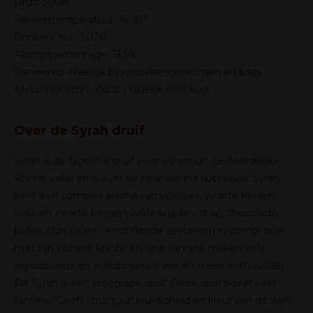
Druif: Syrah
Serveertemperatuur: 16-18°
Drinken: Nu - 2026
Alcoholpercentage: 13,5%
Serveertip: Heerlijk bij rundvleesgerechten en kaas
Afsluiting: Schroefdop / tijdelijk met kurk
Over de Syrah druif
Syrah is de typische druif voor wijnen uit de noordelijke
Rhône vallei en is over de hele wereld succesvol. Syrah
kent een complex aroma van viooltjes, zwarte kersen,
rode en zwarte bessen, wilde kruiden, drop, chocolade,
koffie, humus en verschillende specerijen in combinatie
met zijn volheid, kracht en fijne tannine maken vele
wijnbouwers en wijndrinkers meer en meer enthousiast.
De Syrah is een vroegrijpe druif. Deze druif bevat veel
tannine. Geeft structuur, kruidigheid en kleur aan de wijn.