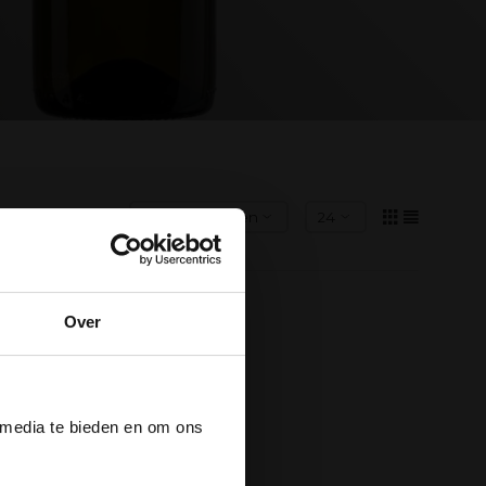
Over
der
 media te bieden en om ons