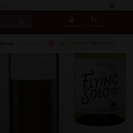
-
0
Winkelwagen
Inloggen
Nieuw
Over ons