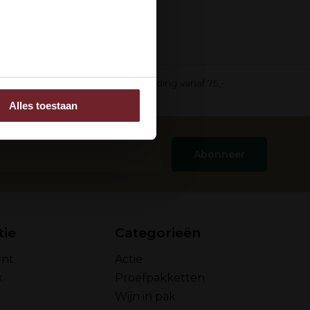
ee
in pak)
Gratis verzending vanaf 75,-
Alles toestaan
 adverteren en analyse.
rstrekt of die ze hebben
Abonneer
tie
Categorieën
unt
Actie
x
Proefpakketten
Wijn in pak