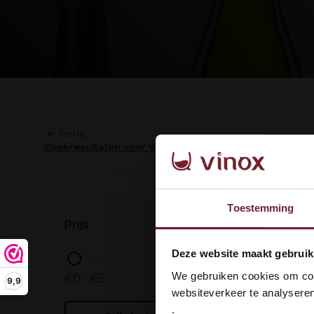
Terug
Zoekresultaten voor Verena Wyss
Geen prod
Toestemming
Prijs
Wel
Deze website maakt gebruik
dan
We gebruiken cookies om cont
€0 - €5
9,9
websiteverkeer te analyseren
.