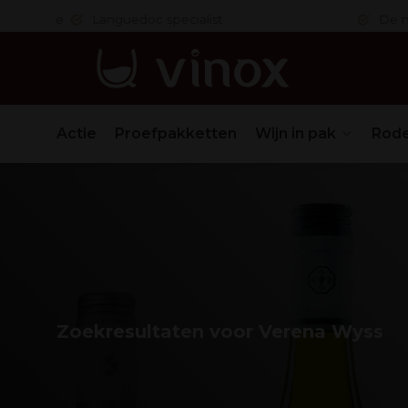
 in orde
Languedoc specialist
De nr. 1
Actie
Proefpakketten
Wijn in pak
Rode
Zoekresultaten voor Verena Wyss