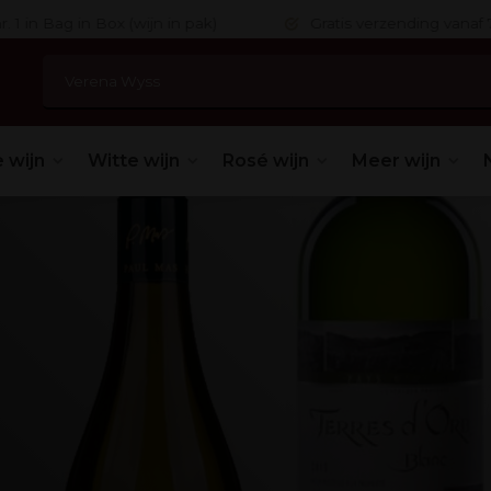
 in Bag in Box (wijn in pak)
Gratis verzending vanaf 75,
 wijn
Witte wijn
Rosé wijn
Meer wijn