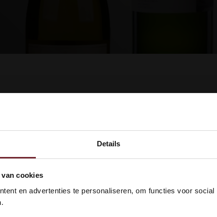
ucten gevonden!...
Details
kom bij Vinox Wijnen! Ben je ou
 van cookies
 18 jaar?
ent en advertenties te personaliseren, om functies voor social
.