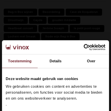
Bag in Box wijnen
Beoordeling
Cave de Roquebrun
Droomwijn
Gayda
gouden médaille
Heartbeat concert
Jérôme Joseph
le petit pont rouge
Lochem met Smaak
Rode wijn Bag in Box
Terres d'Orb Rouge
topwijn
Vignerons Catalans
Vinox wijnen
Wijn
Wijn en muziek
Wijnen
Toestemming
Details
Over
Wijnen uit de Roussillon
Wijnevent
Wijnfestival
wijnonline
Wijnproeverij
wijnwebshop
Winterswijk
Deze website maakt gebruik van cookies
Welkom bij Vinox Wijnen!
We gebruiken cookies om content en advertenties te
Ben je ouder dan 18 jaar?
personaliseren, om functies voor social media te bieden
en om ons websiteverkeer te analyseren.
.
Pagina
1
van 1
Ja ik ben 18 jaar of ouder