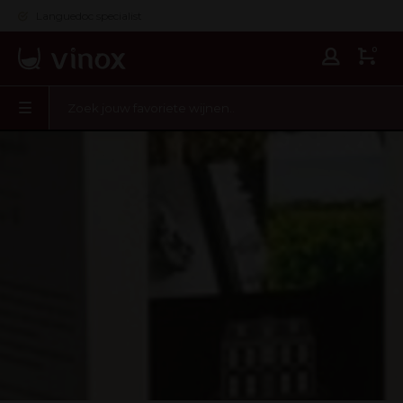
Languedoc specialist
0