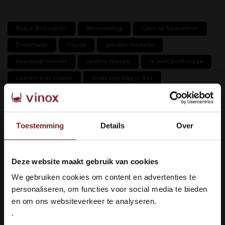
Bag in Box wijnen
Beoordeling
Cave de Roquebrun
Droomwijn
Gayda
gouden médaille
Heartbeat concert
Jérôme Joseph
le petit pont rouge
Lochem met Smaak
Rode wijn Bag in Box
Terres d'Orb Rouge
topwijn
Vignerons Catalans
Vinox wijnen
Wijn
Wijn en muziek
Wijnen
Toestemming
Details
Over
Wijnen uit de Roussillon
Wijnevent
Wijnfestival
wijnonline
Wijnproeverij
wijnwebshop
Deze website maakt gebruik van cookies
Winterswijk
Welkom bij Vinox Wijnen!
We gebruiken cookies om content en advertenties te
Ben je ouder dan 18 jaar?
personaliseren, om functies voor social media te bieden
en om ons websiteverkeer te analyseren.
.
Pagina
1
van 1
Ja ik ben 18 jaar of ouder