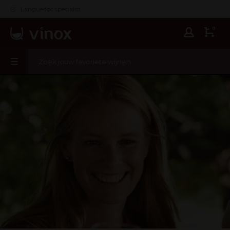
Languedoc specialist
0