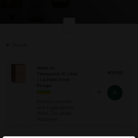
Zurück
Wein im
€59,95
Tetrapack 10 Liter
- Le Petit Pont
Rouge
Köstlich weicher
und zugänglicher
Wein. Der ideale
Hauswein....