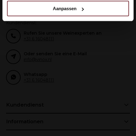
analyse.
Aanpassen
Deze partners kunnen deze gegevens combineren met
Wie können wir Ihnen helfen?
andere informatie die u aan ze heeft verstrekt of die ze
Kundendienst:
hebben verzameld op basis van uw gebruik van hun
Rufen Sie unsere Weinexperten an
services.
+31 6 16048111
Oder senden Sie eine E-Mail
info@vinox.nl
Whatsapp
+31 6 16048111
Kundendienst
Informationen