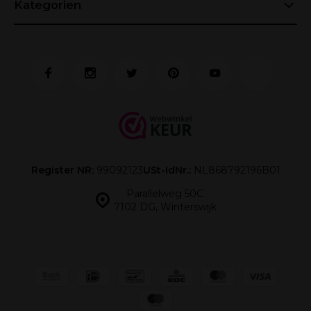
Kategorien
Register NR:
99092123
USt-IdNr.:
NL868792196B01
Parallelweg 50C
7102 DG, Winterswijk