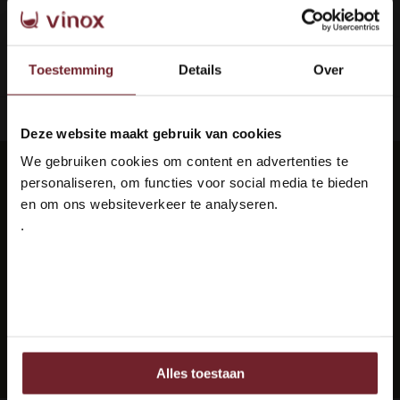
1
Seite 1 von 1
Toestemming
Details
Over
ieferung: 100 % sicher
Languedoc 
Deze website maakt gebruik van cookies
Welkom bij Vinox Wijnen!
We gebruiken cookies om content en advertenties te
Ben je ouder dan 18 jaar?
Jeden Monat die besten Weine in Ihrer
personaliseren, om functies voor social media te bieden
Post?
en om ons websiteverkeer te analyseren.
.
Abonnieren Sie unseren Newsletter, um auf dem
Ja ik ben 18 jaar of ouder
neuesten Stand zu bleiben.
Nee
Abonnieren
Alles toestaan
Ook delen we informatie over uw gebruik van onze site
met onze partners voor social media, adverteren en