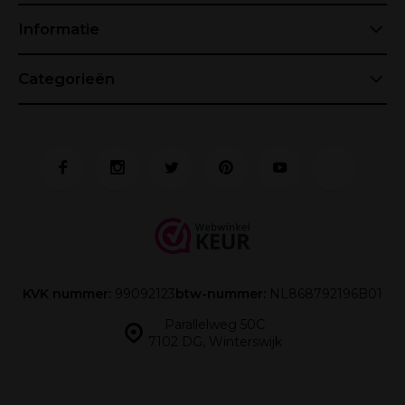
Informatie
Categorieën
KVK nummer:
99092123
btw-nummer:
NL868792196B01
Parallelweg 50C
7102 DG, Winterswijk