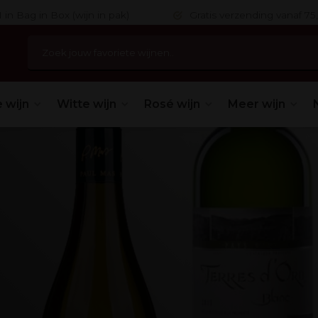
 in Bag in Box (wijn in pak)
Gratis verzending vanaf 75,
 wijn
Witte wijn
Rosé wijn
Meer wijn