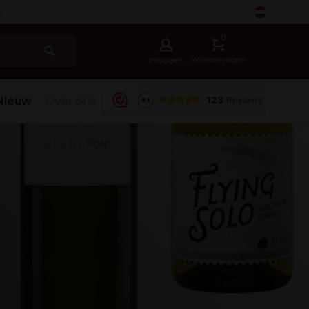
-
0
Winkelwagen
Inloggen
Nieuw
Over ons