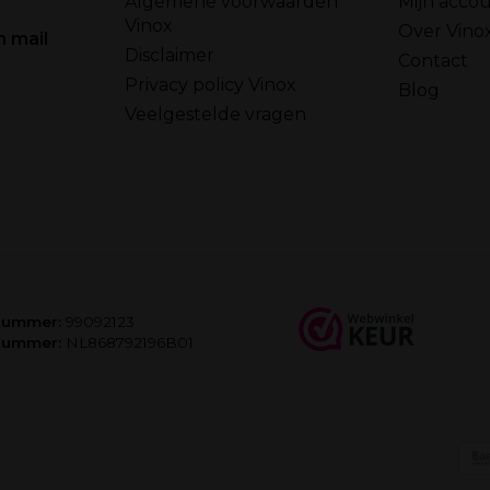
Algemene voorwaarden
Mijn acco
Vinox
Over Vino
n mail
Disclaimer
Contact
Privacy policy Vinox
Blog
Veelgestelde vragen
nummer:
99092123
nummer:
NL868792196B01