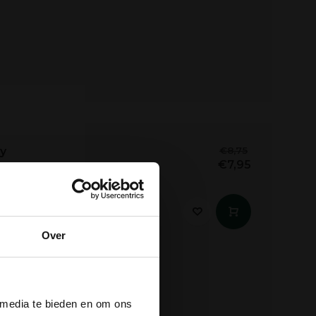
y
€8,75
€7,95
ardonnay. Zonder hout.
ruitige aroma's van appel
Over
der
 media te bieden en om ons