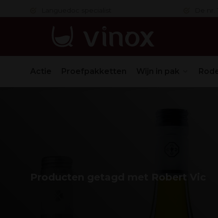
 in orde
Languedoc specialist
De nr. 1
Actie
Proefpakketten
Wijn in pak
Rode
Producten getagd met Robert Vic