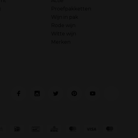
unt
Actie
x
Proefpakketten
Wijn in pak
Rode wijn
Witte wijn
Merken