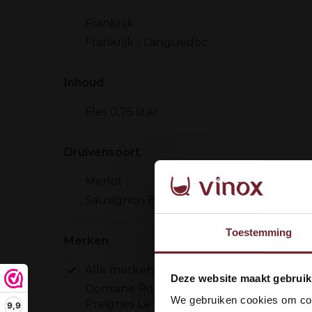
Frankrijk
Frankrijk - Languedoc
Inhoud
Fles 0,75 liter
Druivensoort
Merlot
Sauvignon Blanc
Toestemming
Merken
Alle merken
Wel
Deze website maakt gebruik
Domaine Robert Vic /
dan
We gebruiken cookies om cont
Preignes Le Vieux
9,9