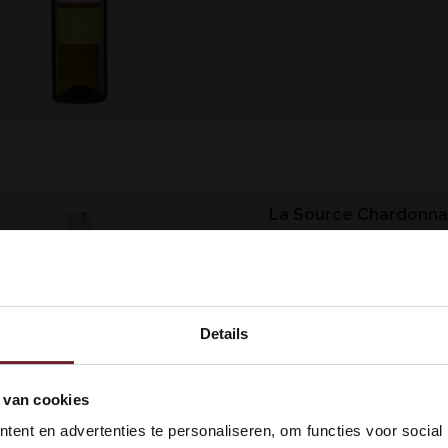
La Source Chardonna
Elegante, sappige Ch
Om jong te drinken. F
en peer....
Details
kom bij Vinox Wijnen! Ben je ou
 van cookies
 18 jaar?
ent en advertenties te personaliseren, om functies voor social