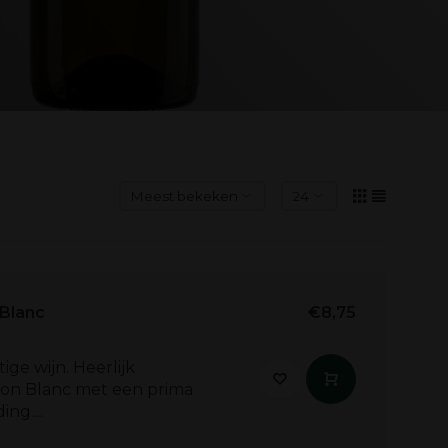
 Blanc
€8,75
tige wijn. Heerlijk
non Blanc met een prima
ing....