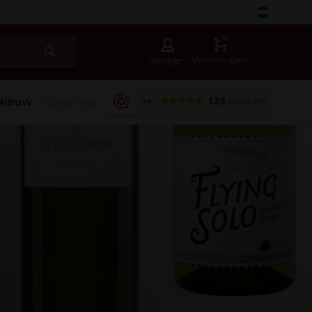
-
0
Winkelwagen
Inloggen
Nieuw
Over ons