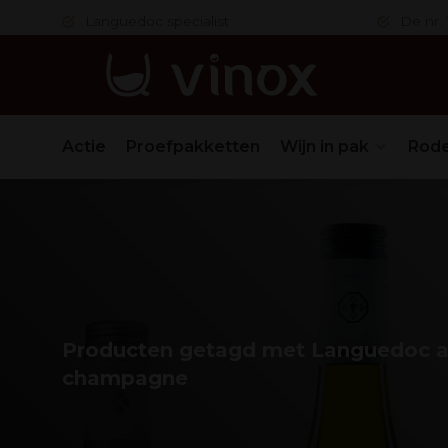
 in orde
Languedoc specialist
De nr. 1
Actie
Proefpakketten
Wijn in pak
Rode
Producten getagd met Languedoc 
champagne