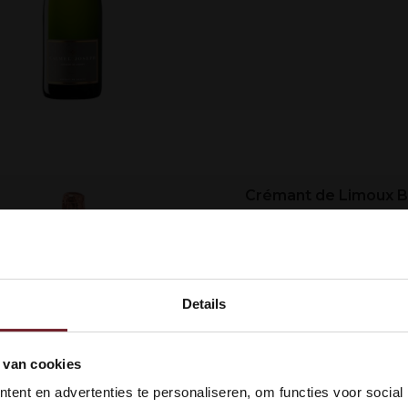
Crémant de Limoux B
Hét antwoord uit de 
champagne. Romig en
verfijnde mousse. Met
Details
kom bij Vinox Wijnen! Ben je ou
 van cookies
 18 jaar?
ent en advertenties te personaliseren, om functies voor social