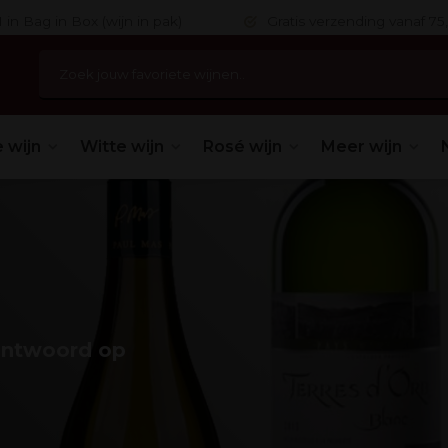
 in Bag in Box (wijn in pak)
Gratis verzending vanaf 75,
 wijn
Witte wijn
Rosé wijn
Meer wijn
antwoord op