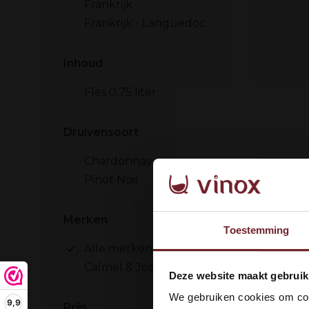
Frankrijk
Frankrijk - Languedoc
Inhoud
Fles 0,75 liter
Druivensoort
Chardonnay
Pinot Noir
Merken
Toestemming
Alle merken
Calmel & Joseph
Wel
Deze website maakt gebruik
dan
We gebruiken cookies om cont
9,9
Prijs