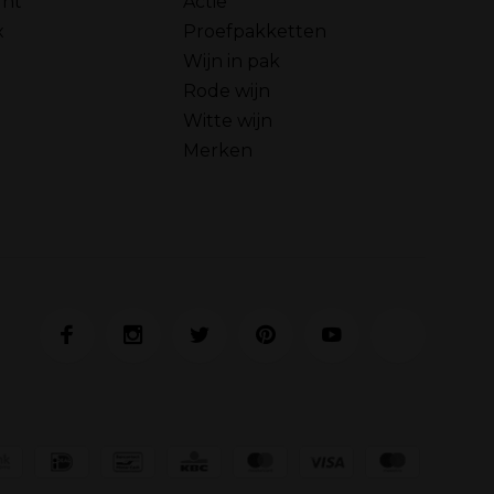
unt
Actie
x
Proefpakketten
Wijn in pak
Rode wijn
Witte wijn
Merken