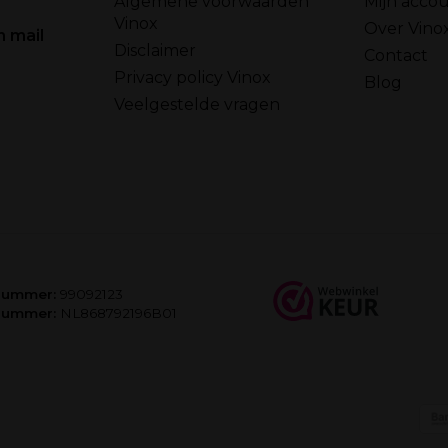
Algemene voorwaarden
Mijn acco
Vinox
Over Vino
n mail
Disclaimer
Contact
Privacy policy Vinox
Blog
Veelgestelde vragen
nummer:
99092123
nummer:
NL868792196B01