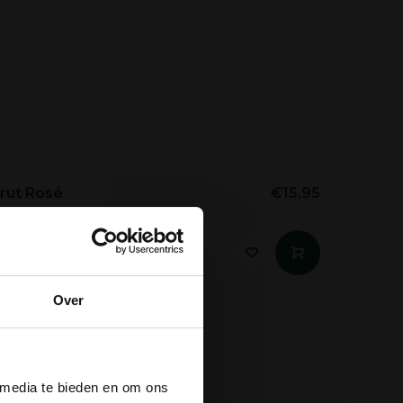
rut Rosé
€15,95
Languedoc op
 evenwichtig met een
 goud bekroond....
Over
der
 media te bieden en om ons