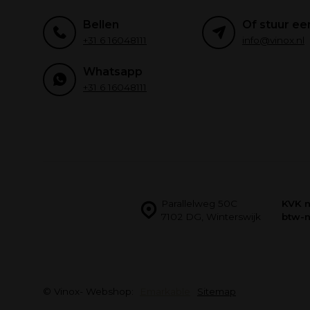
Bellen
Of stuur ee
+31 6 16048111
info@vinox.nl
Whatsapp
+31 6 16048111
Parallelweg 50C
KVK 
7102 DG, Winterswijk
btw-
© Vinox
- Webshop:
Emarkable
Sitemap