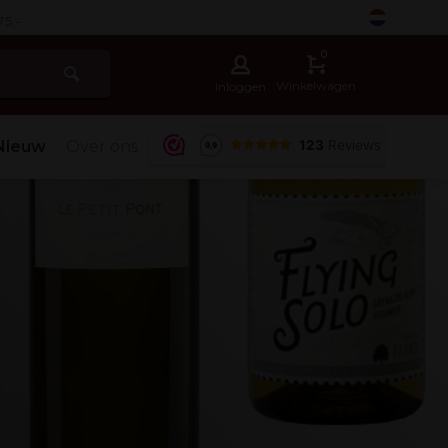
-
0
Winkelwagen
Inloggen
Nieuw
Over ons