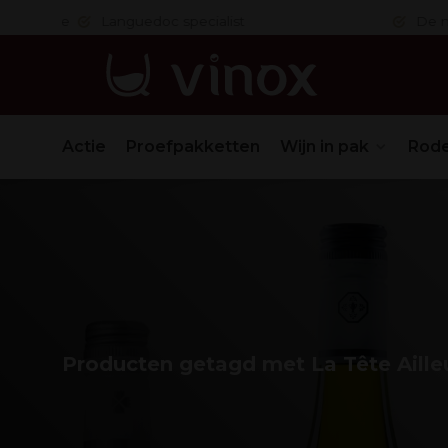
 in orde
Languedoc specialist
De nr. 1
Actie
Proefpakketten
Wijn in pak
Rode
Producten getagd met La Tête Aille