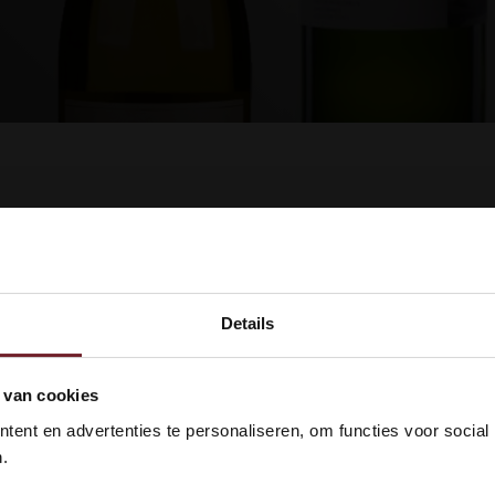
ucten gevonden!...
Details
kom bij Vinox Wijnen! Ben je ou
 van cookies
 18 jaar?
ent en advertenties te personaliseren, om functies voor social
.