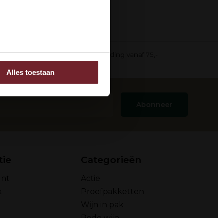
ee
in pak)
Gratis verzending vanaf 75,-
Alles toestaan
 adverteren en analyse.
rstrekt of die ze hebben
Abonneer
tie
Categorieën
unt
Actie
x
Proefpakketten
Wijn in pak
Rode wijn