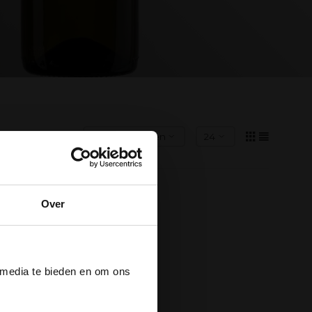
Over
der
 media te bieden en om ons