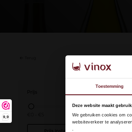
Terug
Geen prod
Toestemming
Prijs
Wel
Deze website maakt gebruik
dan
€0 - €5
We gebruiken cookies om cont
9,9
websiteverkeer te analyseren
.
Prijs instellen