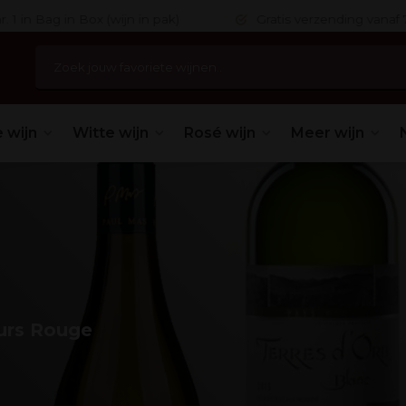
 in Bag in Box (wijn in pak)
Gratis verzending vanaf 75,
 wijn
Witte wijn
Rosé wijn
Meer wijn
urs Rouge