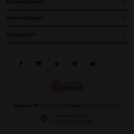
Kundendienst
Informationen
Kategorien
Register NR:
99092123
USt-IdNr.:
NL868792196B01
Parallelweg 50C
7102 DG, Winterswijk