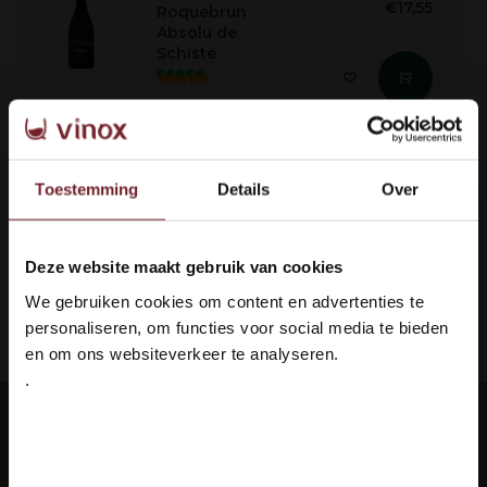
€17,55
Roquebrun
Absolu de
Schiste
...
Toestemming
Details
Over
1
Deze website maakt gebruik van cookies
Welkom bij Vinox Wijnen!
Seite 1 von 1
We gebruiken cookies om content en advertenties te
Ben je ouder dan 18 jaar?
personaliseren, om functies voor social media te bieden
en om ons websiteverkeer te analyseren.
ieferung: 100 % sicher
Languedoc 
.
Ja ik ben 18 jaar of ouder
Jeden Monat die besten Weine in Ihrer
Post?
Nee
Abonnieren Sie unseren Newsletter, um auf dem