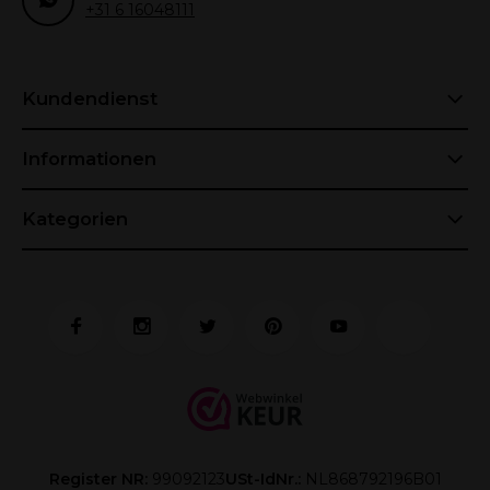
+31 6 16048111
Kundendienst
Informationen
Kategorien
Register NR:
99092123
USt-IdNr.:
NL868792196B01